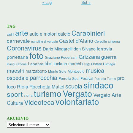
« Lug
Set »
TAG
arte
Carabinieri
calcio
auto e motori
alpini
carnevale
Castel d’Aiano
cinema
Cereglio
cartoline di vergato
Coronavirus
ferrovia
Dario Mingarelli
don Silvano
foto
Grizzana
guerra
porrettana
Graziano Pederzani
libri
luciano marchi
Labante
Luigi Ontani
Lumèga
inaugurazione
musica
maestri
marzabotto
Monte Sole
Montovolo
parrocchia
ospedale
pro
Porretta Soul Festival
Porretta Terme
sindaco
scuola
loco
Riola
Rocchetta Mattei
turismo
Vergato
sport
Vergato Arte
storia
volontariato
Videoteca
Cultura
ARCHIVIO
Archivio