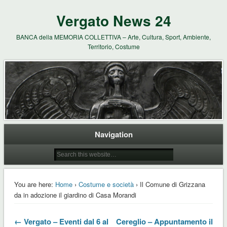
Vergato News 24
BANCA della MEMORIA COLLETTIVA – Arte, Cultura, Sport, Ambiente,
Territorio, Costume
Navigation
You are here:
Home
›
Costume e società
› Il Comune di Grizzana
da in adozione il giardino di Casa Morandi
← Vergato – Eventi dal 6 al
Cereglio – Appuntamento il