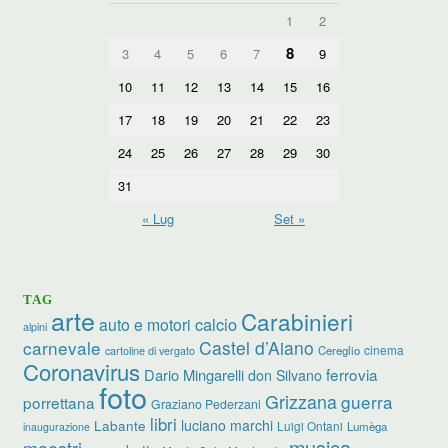
1
2
8
3
4
5
6
7
9
10
11
12
13
14
15
16
17
18
19
20
21
22
23
24
25
26
27
28
29
30
31
« Lug
Set »
TAG
arte
Carabinieri
calcio
auto e motori
alpini
carnevale
Castel d’Aiano
cinema
Cereglio
cartoline di vergato
Coronavirus
ferrovia
Dario Mingarelli
don Silvano
foto
Grizzana
guerra
porrettana
Graziano Pederzani
libri
luciano marchi
Labante
Luigi Ontani
Lumèga
inaugurazione
musica
maestri