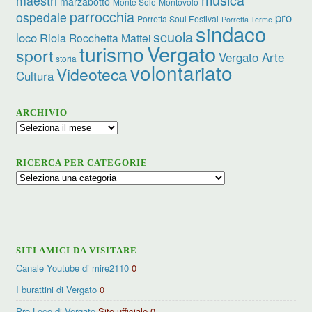
marzabotto
Monte Sole
Montovolo
parrocchia
ospedale
pro
Porretta Soul Festival
Porretta Terme
sindaco
scuola
loco
Riola
Rocchetta Mattei
turismo
Vergato
sport
Vergato Arte
storia
volontariato
Videoteca
Cultura
ARCHIVIO
Archivio
RICERCA PER CATEGORIE
Ricerca
per
categorie
SITI AMICI DA VISITARE
Canale Youtube di mire2110
0
I burattini di Vergato
0
Pro Loco di Vergato
Sito ufficiale 0