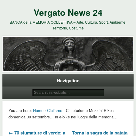
Vergato News 24
BANCA della MEMORIA COLLETTIVA – Arte, Cultura, Sport, Ambiente,
Territorio, Costume
Navigation
You are here:
Home
›
Ciclismo
› Cicloturismo Mezzini Bike :
domenica 30 settembre… in e-bike nei luoghi della memoria…
← 70 sfumature di verde: a
Torna la sagra della patata