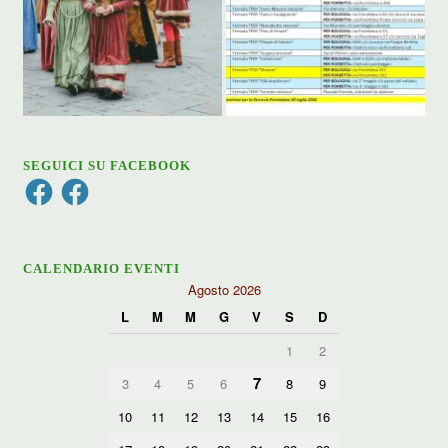
SEGUICI SU FACEBOOK
Facebook
Facebook
CALENDARIO EVENTI
Agosto 2026
L
M
M
G
V
S
D
1
2
7
3
4
5
6
8
9
10
11
12
13
14
15
16