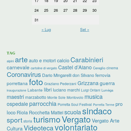
17
18
19
20
21
22
23
24
25
26
27
28
29
30
31
« Lug
Set »
TAG
arte
Carabinieri
calcio
auto e motori
alpini
carnevale
Castel d’Aiano
cinema
Cereglio
cartoline di vergato
Coronavirus
ferrovia
Dario Mingarelli
don Silvano
foto
Grizzana
guerra
porrettana
Graziano Pederzani
libri
luciano marchi
Labante
Luigi Ontani
Lumèga
inaugurazione
musica
maestri
marzabotto
Monte Sole
Montovolo
parrocchia
ospedale
pro
Porretta Soul Festival
Porretta Terme
sindaco
scuola
loco
Riola
Rocchetta Mattei
turismo
Vergato
sport
Vergato Arte
storia
volontariato
Videoteca
Cultura