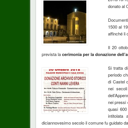
donato al C
Documenti 
1500 al 19
affinché li 
Il 20 otto
prevista la
cerimonia per la donazione dell’a
Si tratta d
periodo ch
di Castel d
nei secoli
dell’Appen
nei pressi
quasi 600 
intitolat
diciannovesimo secolo il comune fu guidato da 