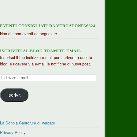
EVENTI CONSIGLIATI DA VERGATONEWS24
Non ci sono eventi da segnalare
ISCRIVITI AL BLOG TRAMITE EMAIL
Inserisci il tuo indirizzo e-mail per iscriverti a questo
blog, e ricevere via e-mail le notifiche di nuovi post.
Indirizzo
e-
mail
Iscriviti
La Schola Cantorum di Vergato
Privacy Policy