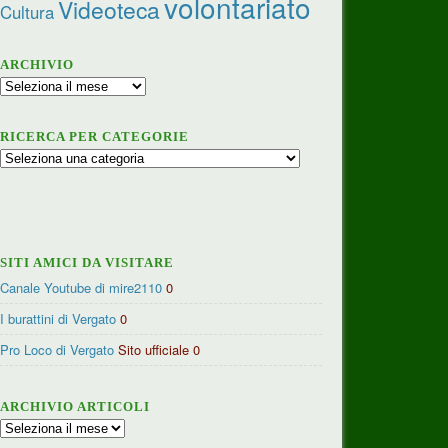
volontariato
Videoteca
Cultura
ARCHIVIO
Archivio
RICERCA PER CATEGORIE
Ricerca
per
categorie
SITI AMICI DA VISITARE
Canale Youtube di mire2110
0
I burattini di Vergato
0
Pro Loco di Vergato
Sito ufficiale 0
ARCHIVIO ARTICOLI
Archivio
articoli