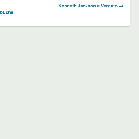
Kenneth Jackson a Vergato →
e buche