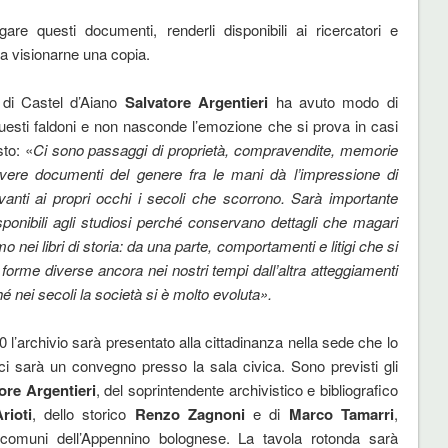
gare questi documenti, renderli disponibili ai ricercatori e
sa visionarne una copia.
 di Castel d’Aiano
Salvatore Argentieri
ha avuto modo di
questi faldoni e non nasconde l’emozione che si prova in casi
to: «
Ci sono passaggi di proprietà, compravendite, memorie
 avere documenti del genere fra le mani dà l’impressione di
anti ai propri occhi i secoli che scorrono. Sarà importante
isponibili agli studiosi perché conservano dettagli che magari
o nei libri di storia: da una parte, comportamenti e litigi che si
 forme diverse ancora nei nostri tempi dall’altra atteggiamenti
é nei secoli la società si è molto evoluta».
0 l’archivio sarà presentato alla cittadinanza nella sede che lo
 ci sarà un convegno presso la sala civica. Sono previsti gli
ore Argentieri
, del soprintendente archivistico e bibliografico
rioti
, dello storico
Renzo Zagnoni
e di
Marco Tamarri
,
i comuni dell’Appennino bolognese. La tavola rotonda sarà