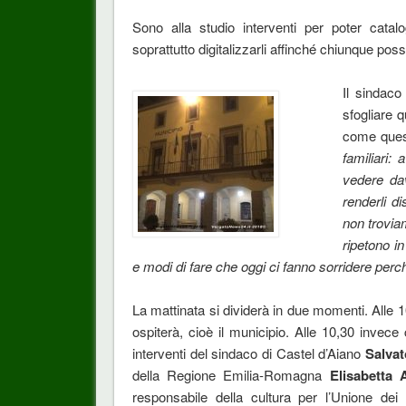
Sono alla studio interventi per poter catalo
soprattutto digitalizzarli affinché chiunque pos
Il sindaco
sfogliare 
come ques
familiari:
vedere dav
renderli d
non troviam
ripetono in
e modi di fare che oggi ci fanno sorridere perch
La mattinata si dividerà in due momenti. Alle 1
ospiterà, cioè il municipio. Alle 10,30 invece
interventi del sindaco di Castel d’Aiano
Salvat
della Regione Emilia-Romagna
Elisabetta A
responsabile della cultura per l’Unione de