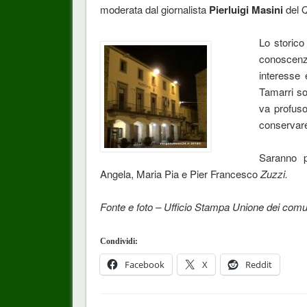
moderata dal giornalista
Pierluigi Masini
del Q
Lo storico
conoscenza
interesse
Tamarri so
va profuso
conservare
Saranno pr
Angela, Maria Pia e Pier Francesco
Zuzzi.
Fonte e foto – Ufficio Stampa Unione dei comu
Condividi:
Facebook
X
Reddit