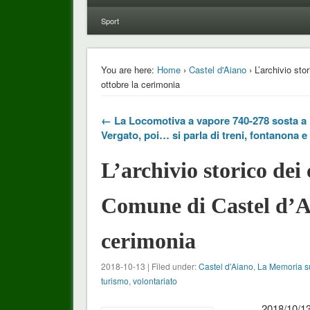
Sport
You are here:
Home
›
Castel d'Aiano
› L’archivio sto
ottobre la cerimonia
← La Locomotiva a vapore 740-278 sosta a
Vergato, poi… si parla di treni, fontanona 
L’archivio storico dei
Comune di Castel d’Ai
cerimonia
2018-10-13 | Filed under:
Castel d'Aiano
,
La Memoria su
turismo
,
volontariato
2018/10/13