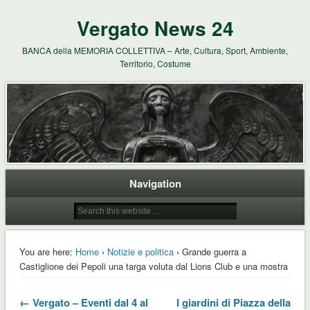
Vergato News 24
BANCA della MEMORIA COLLETTIVA – Arte, Cultura, Sport, Ambiente,
Territorio, Costume
Navigation
You are here:
Home
›
Notizie e politica
› Grande guerra a
Castiglione dei Pepoli una targa voluta dal Lions Club e una mostra
← Vergato – Eventi dal 4 al
I giardini di Piazza della