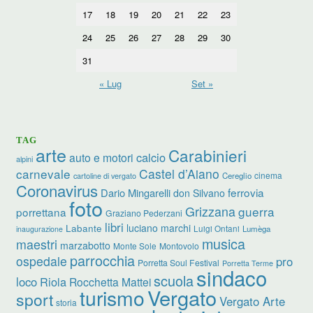
17
18
19
20
21
22
23
24
25
26
27
28
29
30
31
« Lug
Set »
TAG
arte
Carabinieri
calcio
auto e motori
alpini
carnevale
Castel d’Aiano
cinema
Cereglio
cartoline di vergato
Coronavirus
ferrovia
Dario Mingarelli
don Silvano
foto
Grizzana
guerra
porrettana
Graziano Pederzani
libri
luciano marchi
Labante
Luigi Ontani
Lumèga
inaugurazione
musica
maestri
marzabotto
Monte Sole
Montovolo
parrocchia
ospedale
pro
Porretta Soul Festival
Porretta Terme
sindaco
scuola
loco
Riola
Rocchetta Mattei
turismo
Vergato
sport
Vergato Arte
storia