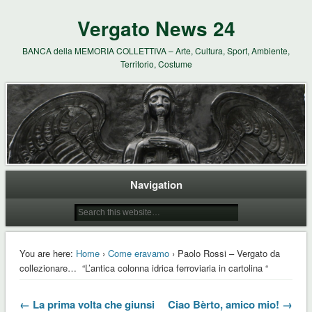
Vergato News 24
BANCA della MEMORIA COLLETTIVA – Arte, Cultura, Sport, Ambiente,
Territorio, Costume
Navigation
You are here:
Home
›
Come eravamo
› Paolo Rossi – Vergato da
collezionare… “L’antica colonna idrica ferroviaria in cartolina “
← La prima volta che giunsi
Ciao Bèrto, amico mio! →