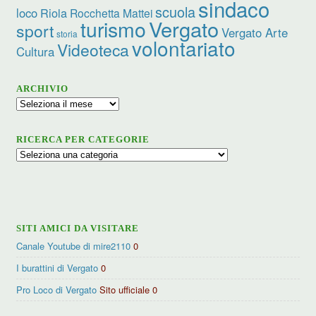
sindaco
scuola
loco
Riola
Rocchetta Mattei
turismo
Vergato
sport
Vergato Arte
storia
volontariato
Videoteca
Cultura
ARCHIVIO
Archivio
RICERCA PER CATEGORIE
Ricerca
per
categorie
SITI AMICI DA VISITARE
Canale Youtube di mire2110
0
I burattini di Vergato
0
Pro Loco di Vergato
Sito ufficiale 0