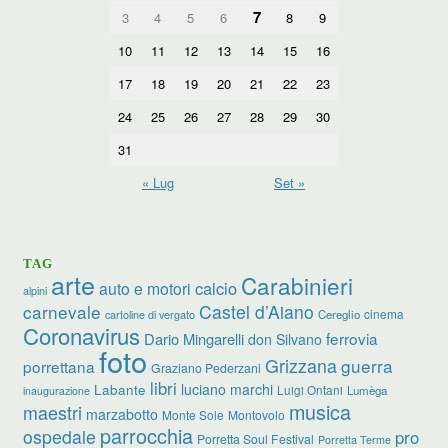
7
3
4
5
6
8
9
10
11
12
13
14
15
16
17
18
19
20
21
22
23
24
25
26
27
28
29
30
31
« Lug
Set »
TAG
arte
Carabinieri
calcio
auto e motori
alpini
carnevale
Castel d’Aiano
cinema
Cereglio
cartoline di vergato
Coronavirus
ferrovia
Dario Mingarelli
don Silvano
foto
Grizzana
guerra
porrettana
Graziano Pederzani
libri
luciano marchi
Labante
Luigi Ontani
Lumèga
inaugurazione
musica
maestri
marzabotto
Monte Sole
Montovolo
parrocchia
ospedale
pro
Porretta Soul Festival
Porretta Terme