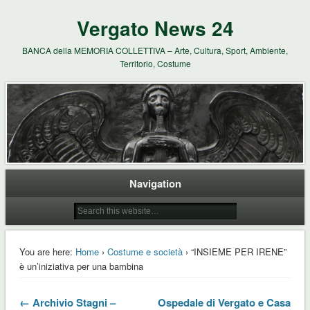
Vergato News 24
BANCA della MEMORIA COLLETTIVA – Arte, Cultura, Sport, Ambiente,
Territorio, Costume
Navigation
You are here:
Home
›
Costume e società
› “INSIEME PER IRENE”
è un’iniziativa per una bambina
← Archivio Stagni –
Ospedale di Vergato e Casa