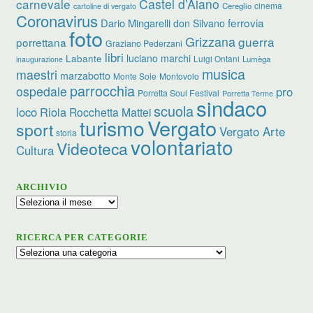
carnevale
Castel d’Aiano
cinema
Cereglio
cartoline di vergato
Coronavirus
ferrovia
Dario Mingarelli
don Silvano
foto
Grizzana
guerra
porrettana
Graziano Pederzani
libri
luciano marchi
Labante
Luigi Ontani
Lumèga
inaugurazione
musica
maestri
marzabotto
Monte Sole
Montovolo
parrocchia
ospedale
pro
Porretta Soul Festival
Porretta Terme
sindaco
scuola
loco
Riola
Rocchetta Mattei
turismo
Vergato
sport
Vergato Arte
storia
volontariato
Videoteca
Cultura
ARCHIVIO
Archivio
RICERCA PER CATEGORIE
Ricerca
per
categorie