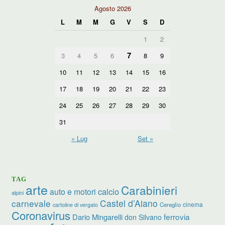
Agosto 2026
L
M
M
G
V
S
D
1
2
7
3
4
5
6
8
9
10
11
12
13
14
15
16
17
18
19
20
21
22
23
24
25
26
27
28
29
30
31
« Lug
Set »
TAG
arte
Carabinieri
calcio
auto e motori
alpini
carnevale
Castel d’Aiano
cinema
Cereglio
cartoline di vergato
Coronavirus
ferrovia
Dario Mingarelli
don Silvano