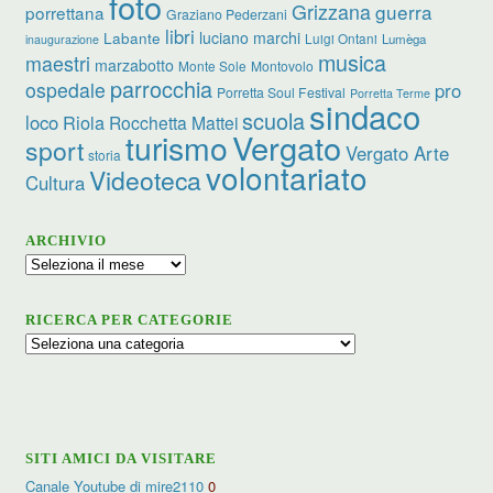
foto
Grizzana
guerra
porrettana
Graziano Pederzani
libri
luciano marchi
Labante
Luigi Ontani
Lumèga
inaugurazione
musica
maestri
marzabotto
Monte Sole
Montovolo
parrocchia
ospedale
pro
Porretta Soul Festival
Porretta Terme
sindaco
scuola
loco
Riola
Rocchetta Mattei
turismo
Vergato
sport
Vergato Arte
storia
volontariato
Videoteca
Cultura
ARCHIVIO
Archivio
RICERCA PER CATEGORIE
Ricerca
per
categorie
SITI AMICI DA VISITARE
Canale Youtube di mire2110
0