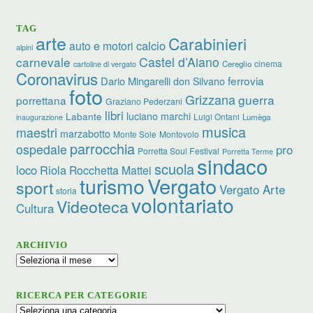
TAG
arte
Carabinieri
calcio
auto e motori
alpini
carnevale
Castel d’Aiano
cinema
Cereglio
cartoline di vergato
Coronavirus
ferrovia
Dario Mingarelli
don Silvano
foto
Grizzana
guerra
porrettana
Graziano Pederzani
libri
Labante
luciano marchi
Luigi Ontani
Lumèga
inaugurazione
musica
maestri
marzabotto
Monte Sole
Montovolo
parrocchia
ospedale
pro
Porretta Soul Festival
Porretta Terme
sindaco
scuola
loco
Riola
Rocchetta Mattei
Vergato
turismo
sport
Vergato Arte
storia
volontariato
Videoteca
Cultura
ARCHIVIO
Archivio
RICERCA PER CATEGORIE
Ricerca