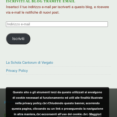
ISCRIVITI AL BLOG TRAMITE EMAIL
Inserisci il tuo indirizzo e-mail per iscriverti a questo blog, e ricevere
via e-mail le notifiche di nuovi post.
Indirizzo
e-
mail
Iscriviti
La Schola Cantorum di Vergato
Privacy Policy
Questo sito o gli strumenti terzi da questo utilizzati si avvalgono
PRIVACY POLICY
di cookie necessari al funzionamento ed utili alle finalità illustrate
privacy policy
nella privacy policy.<br>Chiudendo questo banner, scorrendo
questa pagina, cliccando su un link o proseguendo la navigazione
CONTATTI:
in altra maniera,<br>acconsenti all'uso dei cookie.<br>
Maggiori
Email:
info@vergatonews24.it