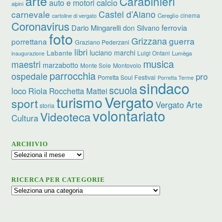
arte
Carabinieri
calcio
auto e motori
alpini
carnevale
Castel d’Aiano
cinema
Cereglio
cartoline di vergato
Coronavirus
ferrovia
Dario Mingarelli
don Silvano
foto
Grizzana
guerra
porrettana
Graziano Pederzani
libri
luciano marchi
Labante
Luigi Ontani
Lumèga
inaugurazione
musica
maestri
marzabotto
Monte Sole
Montovolo
parrocchia
ospedale
pro
Porretta Soul Festival
Porretta Terme
sindaco
scuola
loco
Riola
Rocchetta Mattei
turismo
Vergato
sport
Vergato Arte
storia
volontariato
Videoteca
Cultura
ARCHIVIO
Archivio
RICERCA PER CATEGORIE
Ricerca
per
categorie