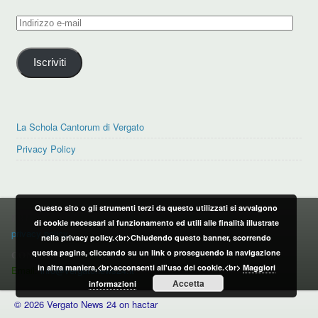
Indirizzo
e-
mail
Iscriviti
La Schola Cantorum di Vergato
Privacy Policy
Questo sito o gli strumenti terzi da questo utilizzati si avvalgono
PRIVACY POLICY
di cookie necessari al funzionamento ed utili alle finalità illustrate
privacy policy
nella privacy policy.<br>Chiudendo questo banner, scorrendo
questa pagina, cliccando su un link o proseguendo la navigazione
CONTATTI:
in altra maniera,<br>acconsenti all'uso dei cookie.<br>
Maggiori
Email:
info@vergatonews24.it
Accetta
informazioni
© 2026 Vergato News 24 on hactar