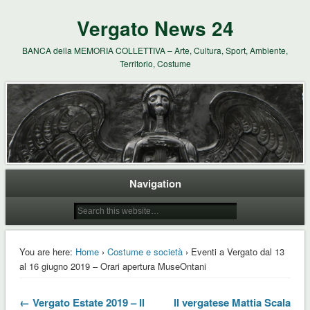
Vergato News 24
BANCA della MEMORIA COLLETTIVA – Arte, Cultura, Sport, Ambiente,
Territorio, Costume
Navigation
You are here:
Home
›
Costume e società
› Eventi a Vergato dal 13
al 16 giugno 2019 – Orari apertura MuseOntani
← Vergato Estate 2019 – Il
Il vergatese Mattia Scala