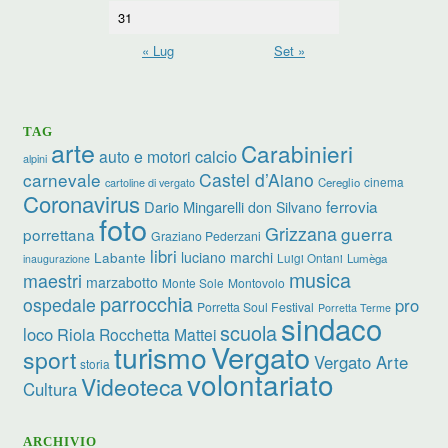
31
« Lug
Set »
TAG
arte
Carabinieri
calcio
auto e motori
alpini
carnevale
Castel d’Aiano
cinema
Cereglio
cartoline di vergato
Coronavirus
ferrovia
Dario Mingarelli
don Silvano
foto
Grizzana
guerra
porrettana
Graziano Pederzani
libri
luciano marchi
Labante
Luigi Ontani
Lumèga
inaugurazione
musica
maestri
marzabotto
Monte Sole
Montovolo
parrocchia
ospedale
pro
Porretta Soul Festival
Porretta Terme
sindaco
scuola
loco
Riola
Rocchetta Mattei
turismo
Vergato
sport
Vergato Arte
storia
volontariato
Videoteca
Cultura
ARCHIVIO