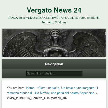
Vergato News 24
BANCA della MEMORIA COLLETTIVA – Arte, Cultura, Sport, Ambiente,
Territorio, Costume
Navigation
You are here:
Home
›
“C’era una volta. Un bove e una sorgente” il
romanzo storico di Lilia Mattioli che parla del nostro Appennino.
›
VN24_20190616_Porretta_Lilia Mattioli_107