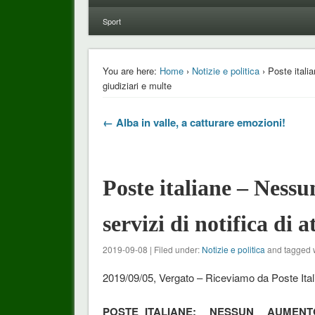
Sport
You are here:
Home
›
Notizie e politica
› Poste italia
giudiziari e multe
← Alba in valle, a catturare emozioni!
Poste italiane – Nessu
servizi di notifica di a
2019-09-08 | Filed under:
Notizie e politica
and tagged 
2019/09/05, Vergato – Riceviamo da Poste Ital
POSTE ITALIANE: NESSUN AUMENTO D