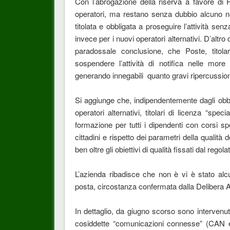
Con l’abrogazione della riserva a favore di P
operatori, ma restano senza dubbio alcuno ne
titolata e obbligata a proseguire l’attività se
invece per i nuovi operatori alternativi. D’altr
paradossale conclusione, che Poste, titola
sospendere l’attività di notifica nelle more
generando innegabili quanto gravi ripercussioni
Si aggiunge che, indipendentemente dagli obbl
operatori alternativi, titolari di licenza “spe
formazione per tutti i dipendenti con corsi spe
cittadini e rispetto dei parametri della qualità 
ben oltre gli obiettivi di qualità fissati dal regola
L’azienda ribadisce che non è vi è stato alcu
posta, circostanza confermata dalla Delibera
In dettaglio, da giugno scorso sono intervenut
cosiddette “comunicazioni connesse” (CAN e