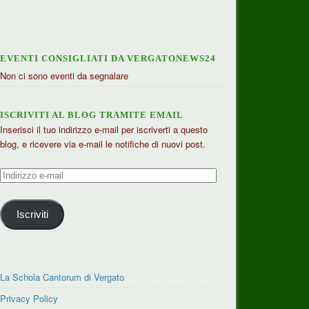
EVENTI CONSIGLIATI DA VERGATONEWS24
Non ci sono eventi da segnalare
ISCRIVITI AL BLOG TRAMITE EMAIL
Inserisci il tuo indirizzo e-mail per iscriverti a questo
blog, e ricevere via e-mail le notifiche di nuovi post.
Indirizzo
e-
mail
Iscriviti
La Schola Cantorum di Vergato
Privacy Policy