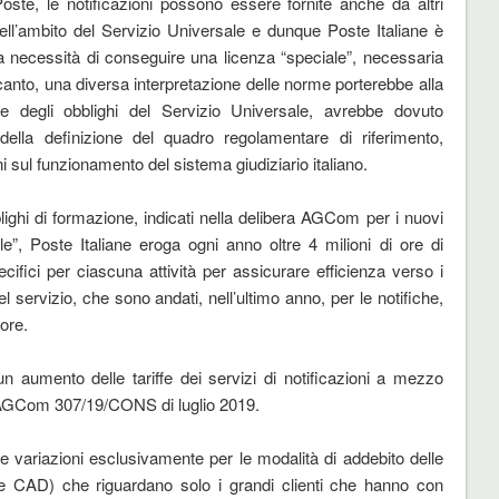
oste, le notificazioni possono essere fornite anche da altri
ll’ambito del Servizio Universale e dunque Poste Italiane è
nza necessità di conseguire una licenza “speciale”, necessaria
o canto, una diversa interpretazione delle norme porterebbe alla
re degli obblighi del Servizio Universale, avrebbe dovuto
 della definizione del quadro regolamentare di riferimento,
 sul funzionamento del sistema giudiziario italiano.
ighi di formazione, indicati nella delibera AGCom per i nuovi
ciale”, Poste Italiane eroga ogni anno oltre 4 milioni di ore di
cifici per ciascuna attività per assicurare efficienza verso i
del servizio, che sono andati, nell’ultimo anno, per le notifiche,
tore.
n aumento delle tariffe dei servizi di notificazioni a mezzo
 AGCom 307/19/CONS di luglio 2019.
e variazioni esclusivamente per le modalità di addebito delle
 CAD) che riguardano solo i grandi clienti che hanno con