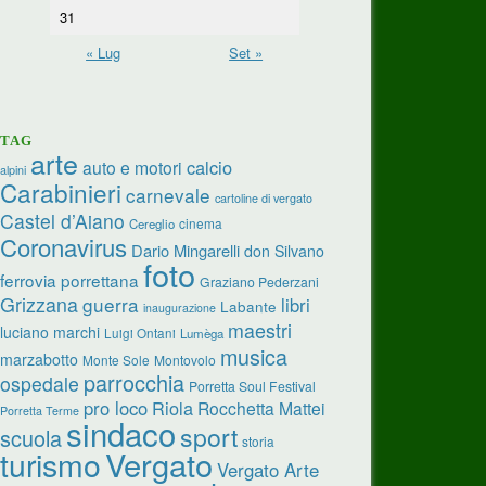
31
« Lug
Set »
TAG
arte
calcio
auto e motori
alpini
Carabinieri
carnevale
cartoline di vergato
Castel d’Aiano
cinema
Cereglio
Coronavirus
Dario Mingarelli
don Silvano
foto
ferrovia porrettana
Graziano Pederzani
Grizzana
guerra
libri
Labante
inaugurazione
maestri
luciano marchi
Luigi Ontani
Lumèga
musica
marzabotto
Monte Sole
Montovolo
parrocchia
ospedale
Porretta Soul Festival
pro loco
Riola
Rocchetta Mattei
Porretta Terme
sindaco
sport
scuola
storia
turismo
Vergato
Vergato Arte