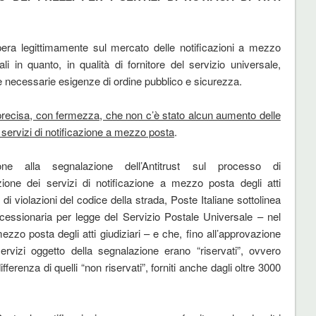
pera legittimamente sul mercato delle notificazioni a mezzo
ali in quanto, in qualità di fornitore del servizio universale,
e le necessarie esigenze di ordine pubblico e sicurezza.
precisa, con fermezza, che non c’è stato alcun aumento delle
 i servizi di notificazione a mezzo posta
.
one alla segnalazione dell’Antitrust sul processo di
azione dei servizi di notificazione a mezzo posta degli atti
e di violazioni del codice della strada, Poste Italiane sottolinea
essionaria per legge del Servizio Postale Universale – nel
a mezzo posta degli atti giudiziari – e che, fino all’approvazione
ervizi oggetto della segnalazione erano “riservati”, ovvero
ferenza di quelli “non riservati”, forniti anche dagli oltre 3000