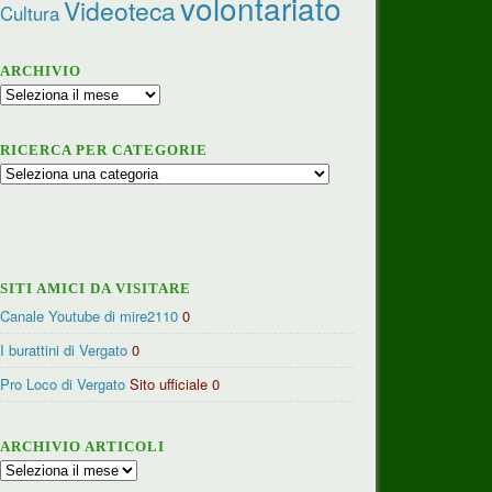
volontariato
Videoteca
Cultura
ARCHIVIO
Archivio
RICERCA PER CATEGORIE
Ricerca
per
categorie
SITI AMICI DA VISITARE
Canale Youtube di mire2110
0
I burattini di Vergato
0
Pro Loco di Vergato
Sito ufficiale 0
ARCHIVIO ARTICOLI
Archivio
articoli