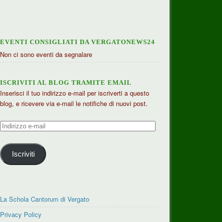
EVENTI CONSIGLIATI DA VERGATONEWS24
Non ci sono eventi da segnalare
ISCRIVITI AL BLOG TRAMITE EMAIL
Inserisci il tuo indirizzo e-mail per iscriverti a questo
blog, e ricevere via e-mail le notifiche di nuovi post.
Indirizzo
e-
mail
Iscriviti
La Schola Cantorum di Vergato
Privacy Policy