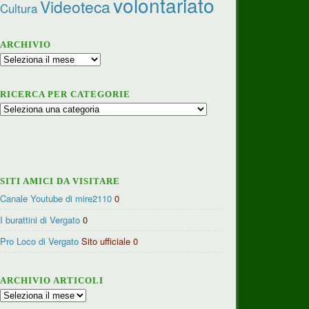
volontariato
Videoteca
Cultura
ARCHIVIO
Archivio
RICERCA PER CATEGORIE
Ricerca
per
categorie
SITI AMICI DA VISITARE
Canale Youtube di mire2110
0
I burattini di Vergato
0
Pro Loco di Vergato
Sito ufficiale 0
ARCHIVIO ARTICOLI
Archivio
articoli