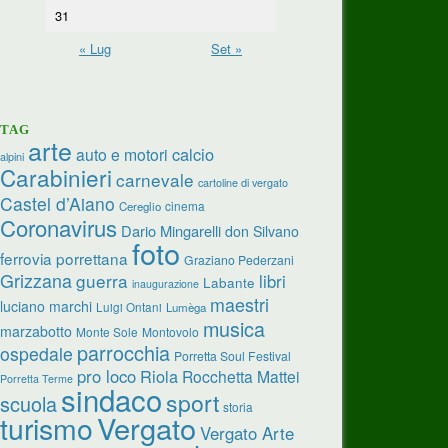
31
« Lug
Set »
TAG
arte
calcio
auto e motori
alpini
Carabinieri
carnevale
cartoline di vergato
Castel d’Aiano
cinema
Cereglio
Coronavirus
Dario Mingarelli
don Silvano
foto
ferrovia porrettana
Graziano Pederzani
Grizzana
guerra
libri
Labante
inaugurazione
maestri
luciano marchi
Luigi Ontani
Lumèga
musica
marzabotto
Monte Sole
Montovolo
parrocchia
ospedale
Porretta Soul Festival
pro loco
Riola
Rocchetta Mattei
Porretta Terme
sindaco
sport
scuola
storia
turismo
Vergato
Vergato Arte