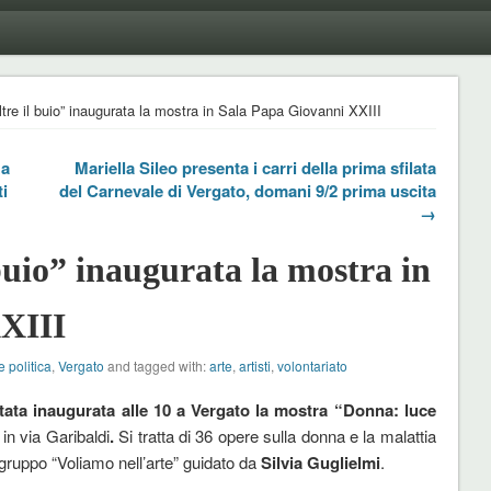
tre il buio” inaugurata la mostra in Sala Papa Giovanni XXIII
za
Mariella Sileo presenta i carri della prima sfilata
i
del Carnevale di Vergato, domani 9/2 prima uscita
→
buio” inaugurata la mostra in
XIII
e politica
,
Vergato
and tagged with:
arte
,
artisti
,
volontariato
tata inaugurata alle 10 a Vergato la mostra “Donna: luce
in via Garibaldi
.
Si tratta di 36 opere sulla donna e la malattia
 gruppo “Voliamo nell’arte” guidato da
Silvia Guglielmi
.