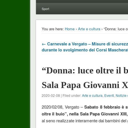
Sport
You are here:
Home
›
Arte e cultura
› “Donna: luce ol
← Carnevale a Vergato – Misure di sicurez
durante lo svolgimento dei Corsi Mascherat
“Donna: luce oltre il 
Sala Papa Giovanni X
2020-02-08 | Filed under:
Arte e cultura
,
Eventi
,
Notizie 
2020/02/08, Vergato –
Sabato 8 febbraio è s
oltre il buio”, nella Sala Papa Giovanni XIII,
al seno realizzate interamente dai bambini del