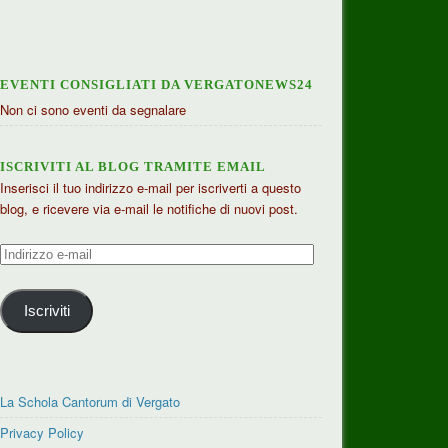
EVENTI CONSIGLIATI DA VERGATONEWS24
Non ci sono eventi da segnalare
ISCRIVITI AL BLOG TRAMITE EMAIL
Inserisci il tuo indirizzo e-mail per iscriverti a questo
blog, e ricevere via e-mail le notifiche di nuovi post.
Indirizzo
e-
mail
Iscriviti
La Schola Cantorum di Vergato
Privacy Policy