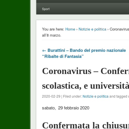
Sport
You are here:
Home
›
Notizie e politica
› Coronavirus 
all’8 marzo.
← Burattini – Bando del premio nazionale
“Ribalte di Fantasia”
Coronavirus – Conferm
scolastica, e universit
2020-02-29 | Filed under:
Notizie e politica
and tagged 
sabato, 29 febbraio 2020
Confermata la chiusura