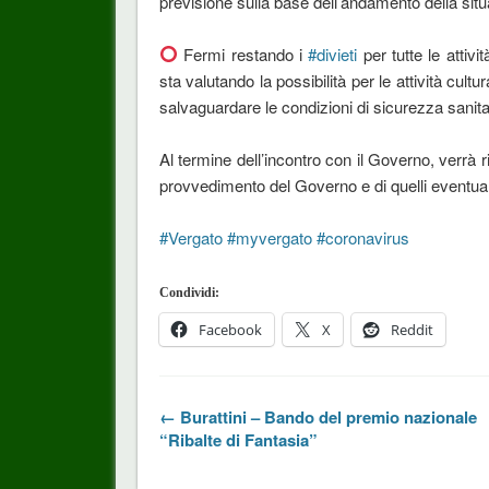
previsione sulla base dell’andamento della sit
Fermi restando i
#
divieti
per tutte le attiv
sta valutando la possibilità per le attività cultu
salvaguardare le condizioni di sicurezza sanita
Al termine dell’incontro con il Governo, verrà riu
provvedimento del Governo e di quelli eventua
#
Vergato
#
myvergato
#
coronavirus
Condividi:
Facebook
X
Reddit
← Burattini – Bando del premio nazionale
“Ribalte di Fantasia”