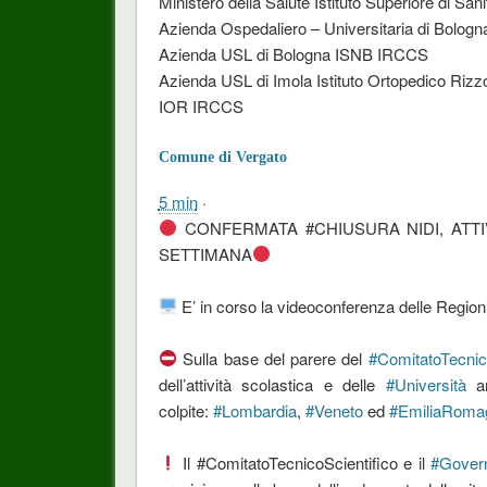
Ministero della Salute Istituto Superiore di S
Azienda Ospedaliero – Universitaria di Bologna
Azienda USL di Bologna ISNB IRCCS
Azienda USL di Imola Istituto Ortopedico Rizzo
IOR IRCCS
Comune di Vergato
5 min
·
CONFERMATA
#
CHIUSURA
NIDI, ATT
SETTIMANA
E’ in corso la videoconferenza delle Regioni
Sulla base del parere del
#
ComitatoTecnic
dell’attività scolastica e delle
#
Università
an
colpite:
#
Lombardia
,
#
Veneto
ed
#
EmiliaRoma
Il #ComitatoTecnicoScientifico e il
#
Gover