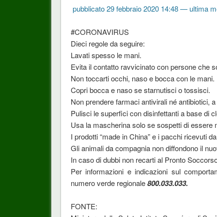
pubblicato 29 febbraio 2020 14:48 — ultima m
#CORONAVIRUS
Dieci regole da seguire:
Lavati spesso le mani.
Evita il contatto ravvicinato con persone che so
Non toccarti occhi, naso e bocca con le mani.
Copri bocca e naso se starnutisci o tossisci.
Non prendere farmaci antivirali né antibiotici, 
Pulisci le superfici con disinfettanti a base di cl
Usa la mascherina solo se sospetti di essere 
I prodotti “made in China” e i pacchi ricevuti d
Gli animali da compagnia non diffondono il nu
In caso di dubbi non recarti al Pronto Soccorso
Per informazioni e indicazioni sul comporta
numero verde regionale
800.033.033.
FONTE: