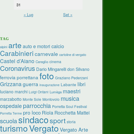
31
« Lug
Set »
TAG
arte
calcio
auto e motori
alpini
Carabinieri
carnevale
cartoline di vergato
Castel d’Aiano
cinema
Cereglio
Coronavirus
Dario Mingarelli
don Silvano
foto
ferrovia porrettana
Graziano Pederzani
Grizzana
guerra
libri
Labante
inaugurazione
maestri
luciano marchi
Luigi Ontani
Lumèga
musica
marzabotto
Monte Sole
Montovolo
parrocchia
ospedale
Porretta Soul Festival
pro loco
Riola
Rocchetta Mattei
Porretta Terme
sindaco
sport
scuola
storia
turismo
Vergato
Vergato Arte