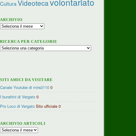
volontariato
Videoteca
Cultura
ARCHIVIO
Archivio
RICERCA PER CATEGORIE
Ricerca
per
categorie
SITI AMICI DA VISITARE
Canale Youtube di mire2110
0
I burattini di Vergato
0
Pro Loco di Vergato
Sito ufficiale 0
ARCHIVIO ARTICOLI
Archivio
articoli