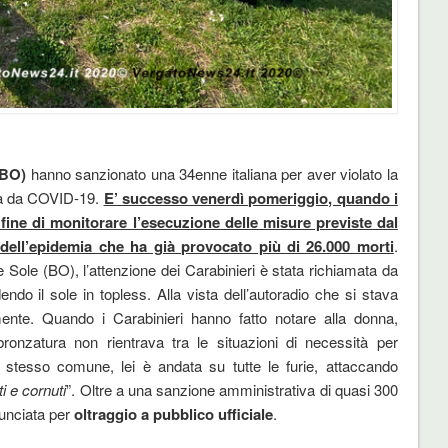
 (BO)
hanno sanzionato una 34enne italiana per aver violato la
ca da COVID-19.
E’ successo venerdì pomeriggio, quando i
al fine di monitorare l’esecuzione delle misure previste dal
 dell’epidemia che ha già provocato più di 26.000 morti
.
 Sole (BO), l’attenzione dei Carabinieri è stata richiamata da
do il sole in topless. Alla vista dell’autoradio che si stava
mente. Quando i Carabinieri hanno fatto notare alla donna,
bbronzatura non rientrava tra le situazioni di necessità per
lo stesso comune, lei è andata su tutte le furie, attaccando
i e cornuti
”. Oltre a una sanzione amministrativa di quasi 300
nunciata per
oltraggio a pubblico ufficiale
.