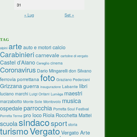
31
« Lug
Set »
TAG
arte
calcio
auto e motori
alpini
Carabinieri
carnevale
cartoline di vergato
Castel d’Aiano
cinema
Cereglio
Coronavirus
Dario Mingarelli
don Silvano
foto
ferrovia porrettana
Graziano Pederzani
Grizzana
guerra
libri
Labante
inaugurazione
maestri
luciano marchi
Luigi Ontani
Lumèga
musica
marzabotto
Monte Sole
Montovolo
parrocchia
ospedale
Porretta Soul Festival
pro loco
Riola
Rocchetta Mattei
Porretta Terme
sindaco
sport
scuola
storia
turismo
Vergato
Vergato Arte