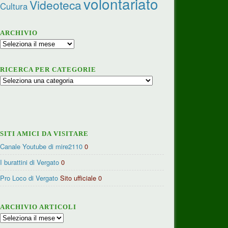
volontariato
Videoteca
Cultura
ARCHIVIO
Archivio
RICERCA PER CATEGORIE
Ricerca
per
categorie
SITI AMICI DA VISITARE
Canale Youtube di mire2110
0
I burattini di Vergato
0
Pro Loco di Vergato
Sito ufficiale 0
ARCHIVIO ARTICOLI
Archivio
articoli