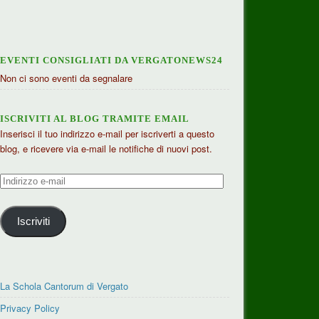
EVENTI CONSIGLIATI DA VERGATONEWS24
Non ci sono eventi da segnalare
ISCRIVITI AL BLOG TRAMITE EMAIL
Inserisci il tuo indirizzo e-mail per iscriverti a questo
blog, e ricevere via e-mail le notifiche di nuovi post.
Indirizzo
e-
mail
Iscriviti
La Schola Cantorum di Vergato
Privacy Policy