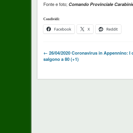
Fonte e foto;
Comando Provinciale Carabini
Condividi:
Facebook
X
Reddit
← 26/04/2020 Coronavirus in Appennino: I 
salgono a 80 (+1)