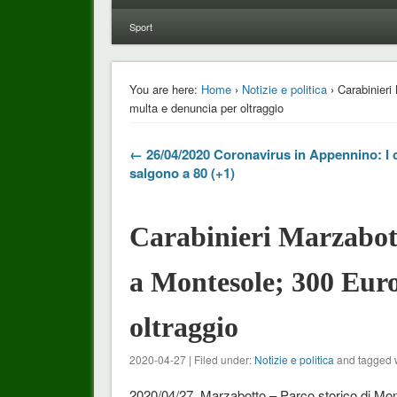
Sport
You are here:
Home
›
Notizie e politica
› Carabinieri
multa e denuncia per oltraggio
← 26/04/2020 Coronavirus in Appennino: I 
salgono a 80 (+1)
Carabinieri Marzabotto
a Montesole; 300 Euro
oltraggio
2020-04-27 | Filed under:
Notizie e politica
and tagged 
2020/04/27, Marzabotto – Parco storico di Mo