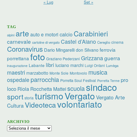
« Lug
Set »
TAG
arte
Carabinieri
calcio
auto e motori
alpini
carnevale
Castel d’Aiano
cinema
Cereglio
cartoline di vergato
Coronavirus
ferrovia
Dario Mingarelli
don Silvano
foto
Grizzana
guerra
porrettana
Graziano Pederzani
libri
luciano marchi
Labante
Luigi Ontani
Lumèga
inaugurazione
musica
maestri
marzabotto
Monte Sole
Montovolo
parrocchia
ospedale
pro
Porretta Soul Festival
Porretta Terme
sindaco
scuola
loco
Riola
Rocchetta Mattei
turismo
Vergato
sport
Vergato Arte
storia
volontariato
Videoteca
Cultura
ARCHIVIO
Archivio