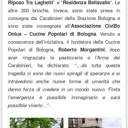
” e “
”. Le
Riposo Tre Laghetti
Residenza Bellavalle
altre 200 brioche, invece, sono state prese in
consegna dai Carabinieri della Stazione Bologna e
sono state consegnate all’
Associazione CiviBo
. Venuto a
Onlus – Cucine Popolari di Bologna
conoscenza dell’iniziativa, il fondatore delle Cucine
Popolari di Bologna,
, dopo
Roberto Morgantini
aver ringraziato la pasticceria e l’Arma dei
Carabinieri, ha dichiarato: “…
da tutta questa
tragedia ci sono dei nuovi spiragli di speranze e si
intravedono anche nuove forme di umanità che
danno forza di credere in un mondo nuovo. Finita
l’emergenza è possibile immaginarlo e sarà
…”.
possibile viverlo