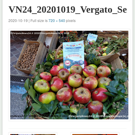
VN24_20201019_Vergato_Sens
2020-10-19 | Full size is
720 × 540
pixels