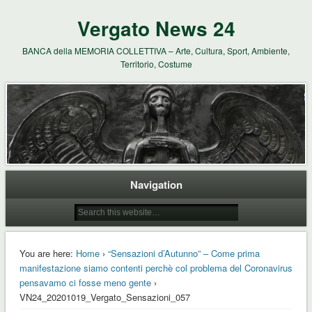
Vergato News 24
BANCA della MEMORIA COLLETTIVA – Arte, Cultura, Sport, Ambiente,
Territorio, Costume
Navigation
You are here:
Home
›
“Sensazioni d’Autunno” – Come prima
manifestazione siamo contenti perchè col problema del Coronavirus
pensavamo ci fosse meno gente
›
VN24_20201019_Vergato_Sensazioni_057