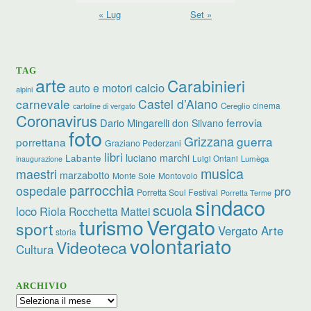
« Lug
Set »
TAG
arte
Carabinieri
calcio
auto e motori
alpini
carnevale
Castel d’Aiano
cinema
Cereglio
cartoline di vergato
Coronavirus
ferrovia
Dario Mingarelli
don Silvano
foto
Grizzana
guerra
porrettana
Graziano Pederzani
libri
luciano marchi
Labante
Luigi Ontani
Lumèga
inaugurazione
musica
maestri
marzabotto
Monte Sole
Montovolo
parrocchia
ospedale
pro
Porretta Soul Festival
Porretta Terme
sindaco
scuola
loco
Riola
Rocchetta Mattei
turismo
Vergato
sport
Vergato Arte
storia
volontariato
Videoteca
Cultura
ARCHIVIO
Archivio