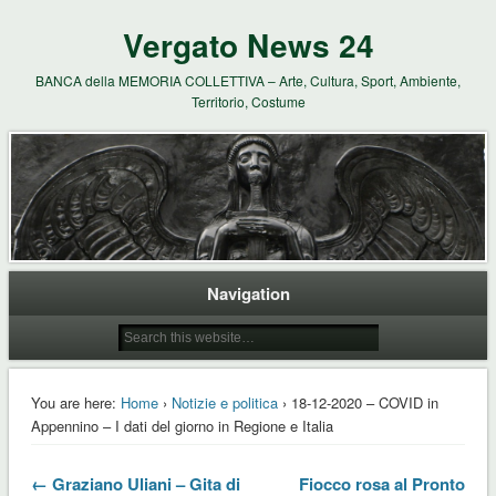
Vergato News 24
BANCA della MEMORIA COLLETTIVA – Arte, Cultura, Sport, Ambiente,
Territorio, Costume
Navigation
You are here:
Home
›
Notizie e politica
› 18-12-2020 – COVID in
Appennino – I dati del giorno in Regione e Italia
← Graziano Uliani – Gita di
Fiocco rosa al Pronto