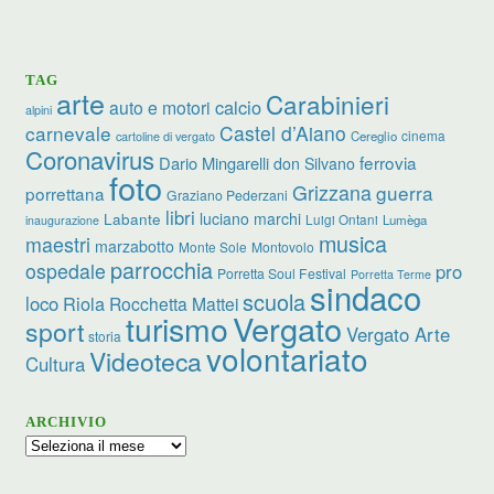
TAG
arte
Carabinieri
calcio
auto e motori
alpini
carnevale
Castel d’Aiano
cinema
Cereglio
cartoline di vergato
Coronavirus
ferrovia
Dario Mingarelli
don Silvano
foto
Grizzana
guerra
porrettana
Graziano Pederzani
libri
luciano marchi
Labante
Luigi Ontani
Lumèga
inaugurazione
musica
maestri
marzabotto
Monte Sole
Montovolo
parrocchia
ospedale
pro
Porretta Soul Festival
Porretta Terme
sindaco
scuola
loco
Riola
Rocchetta Mattei
turismo
Vergato
sport
Vergato Arte
storia
volontariato
Videoteca
Cultura
ARCHIVIO
Archivio