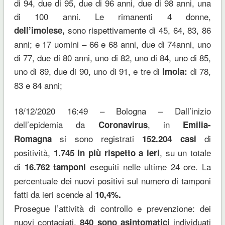
di 94, due di 95, due di 96 anni, due di 98 anni, una
di 100 anni. Le rimanenti 4 donne,
sono rispettivamente di 45, 64, 83, 86
dell’imolese,
anni; e 17 uomini – 66 e 68 anni, due di 74anni, uno
di 77, due di 80 anni, uno di 82, uno di 84, uno di 85,
uno di 89, due di 90, uno di 91, e tre di
di 78,
Imola:
83 e 84 anni;
18/12/2020 16:49 – Bologna – Dall’inizio
dell’epidemia da
, in
Coronavirus
Emilia-
si sono registrati
di
Romagna
152.204
casi
positività,
, su un totale
1.745
in più rispetto a ieri
di
eseguiti nelle ultime 24 ore. La
16.762
tamponi
percentuale dei nuovi positivi sul numero di tamponi
fatti da ieri scende al
10,4%
.
Prosegue l’attività di controllo e prevenzione: dei
nuovi contagiati,
individuati
840
sono asintomatici