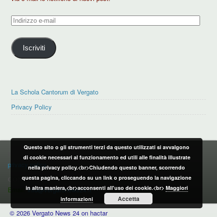
Indirizzo
e-
mail
Iscriviti
La Schola Cantorum di Vergato
Privacy Policy
Questo sito o gli strumenti terzi da questo utilizzati si avvalgono
PRIVACY POLICY
di cookie necessari al funzionamento ed utili alle finalità illustrate
privacy policy
nella privacy policy.<br>Chiudendo questo banner, scorrendo
questa pagina, cliccando su un link o proseguendo la navigazione
CONTATTI:
in altra maniera,<br>acconsenti all'uso dei cookie.<br>
Maggiori
Email:
info@vergatonews24.it
Accetta
informazioni
© 2026 Vergato News 24 on hactar