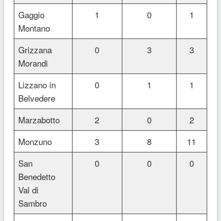
Gaggio
1
0
1
Montano
Grizzana
0
3
3
Morandi
Lizzano in
0
1
1
Belvedere
Marzabotto
2
0
2
Monzuno
3
8
11
San
0
0
0
Benedetto
Val di
Sambro