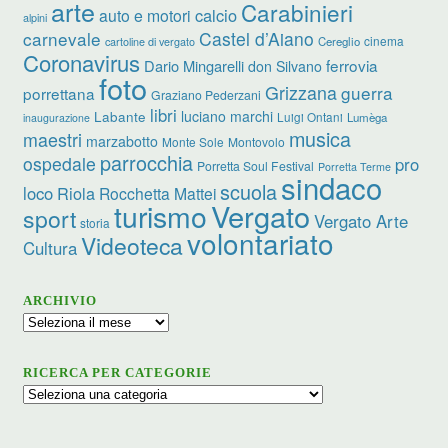
arte
Carabinieri
calcio
auto e motori
alpini
carnevale
Castel d’Aiano
cinema
Cereglio
cartoline di vergato
Coronavirus
ferrovia
Dario Mingarelli
don Silvano
foto
Grizzana
guerra
porrettana
Graziano Pederzani
libri
luciano marchi
Labante
Luigi Ontani
Lumèga
inaugurazione
musica
maestri
marzabotto
Monte Sole
Montovolo
parrocchia
ospedale
pro
Porretta Soul Festival
Porretta Terme
sindaco
scuola
loco
Riola
Rocchetta Mattei
turismo
Vergato
sport
Vergato Arte
storia
volontariato
Videoteca
Cultura
ARCHIVIO
Archivio
RICERCA PER CATEGORIE
Ricerca
per
categorie