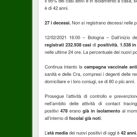
Il 95% dei casi attivi è in isolamento a casa, s
è di 42 anni.
27 i decessi.
Non si registrano decessi nelle p
12/02/2021 16:00 –
Bologna – Dall’inizio d
registrati 232.938 casi
di
positività
,
1.538 in 
nelle ultime 24 ore. La percentuale dei nuovi pos
Continua intanto la
campagna vaccinale ant
sanità e delle Cra, compresi i degenti delle re
domiciliare e i loro coniugi, se di 80 o più anni.
Prosegue l’attività di controllo e prevenzio
nell’ambito delle attività di contact trac
positivi
478
erano
già in isolamento
al mome
all’interno di
focolai già noti
.
L’
età media
dei nuovi positivi di oggi è
42
anni