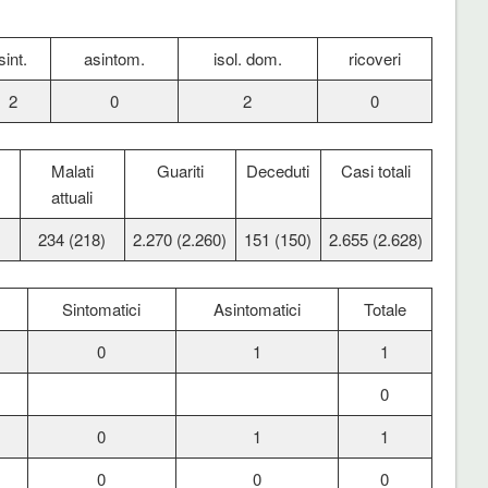
sint.
asintom.
isol. dom.
ricoveri
2
0
2
0
Malati
Guariti
Deceduti
Casi totali
attuali
234 (218)
2.270 (2.260)
151 (150)
2.655 (2.628)
Sintomatici
Asintomatici
Totale
0
1
1
0
0
1
1
0
0
0