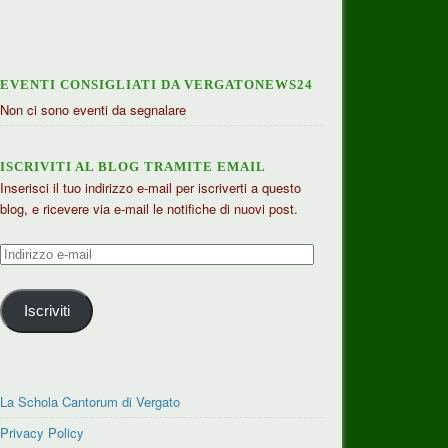
EVENTI CONSIGLIATI DA VERGATONEWS24
Non ci sono eventi da segnalare
ISCRIVITI AL BLOG TRAMITE EMAIL
Inserisci il tuo indirizzo e-mail per iscriverti a questo
blog, e ricevere via e-mail le notifiche di nuovi post.
Indirizzo
e-
mail
Iscriviti
La Schola Cantorum di Vergato
Privacy Policy