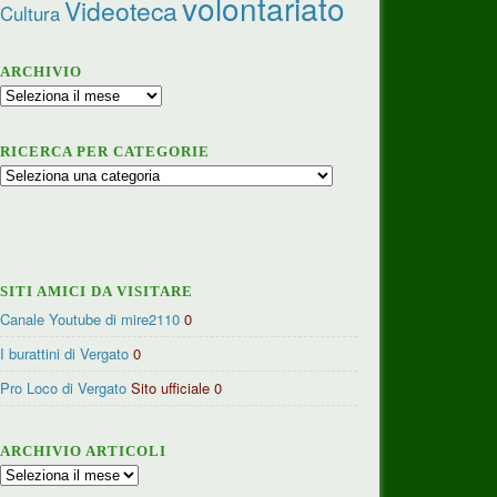
volontariato
Videoteca
Cultura
ARCHIVIO
Archivio
RICERCA PER CATEGORIE
Ricerca
per
categorie
SITI AMICI DA VISITARE
Canale Youtube di mire2110
0
I burattini di Vergato
0
Pro Loco di Vergato
Sito ufficiale 0
ARCHIVIO ARTICOLI
Archivio
articoli