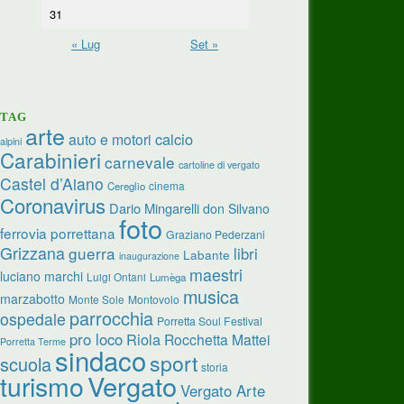
31
« Lug
Set »
TAG
arte
calcio
auto e motori
alpini
Carabinieri
carnevale
cartoline di vergato
Castel d’Aiano
cinema
Cereglio
Coronavirus
Dario Mingarelli
don Silvano
foto
ferrovia porrettana
Graziano Pederzani
Grizzana
guerra
libri
Labante
inaugurazione
maestri
luciano marchi
Luigi Ontani
Lumèga
musica
marzabotto
Monte Sole
Montovolo
parrocchia
ospedale
Porretta Soul Festival
pro loco
Riola
Rocchetta Mattei
Porretta Terme
sindaco
sport
scuola
storia
turismo
Vergato
Vergato Arte