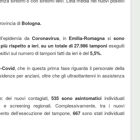
enza sintomi o con sintomi lievi. L’età media nei nuovi positivi
rovincia di
Bologna.
ell’epidemia da
Coronavirus
, in
Emilia-Romagna
si
sono
più rispetto a ieri
,
su un totale di 27.986 tamponi
eseguiti
itivi sul numero di tamponi fatti da ieri è del
5,5%.
i-Covid
, che in questa prima fase riguarda il personale della
sidenze per anziani, oltre che gli ultraottantenni in assistenza
ne: dei nuovi contagiati,
535
sono asintomatici
individuati
ing e screening regionali. Complessivamente, tra i nuovi
nto dell’esecuzione del tampone,
667
sono stati individuati
.