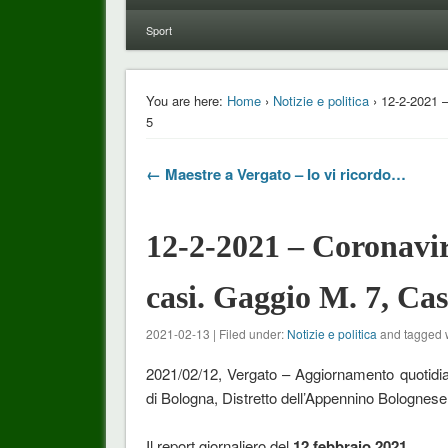
Sport
You are here:
Home
›
Notizie e politica
› 12-2-2021 –
5
← Maestre a Vergato – Io vi ricordo…
12-2-2021 – Coronavi
casi. Gaggio M. 7, Cas
2021-02-13 | Filed under:
Notizie e politica
and tagged 
2021/02/12, Vergato – Aggiornamento quotidia
di Bologna, Distretto dell’Appennino Bolognese
Il report giornaliero del
12 febbraio 2021
.