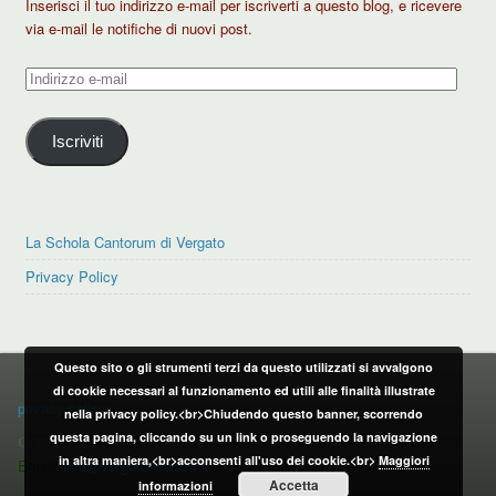
Inserisci il tuo indirizzo e-mail per iscriverti a questo blog, e ricevere
via e-mail le notifiche di nuovi post.
Indirizzo
e-
mail
Iscriviti
La Schola Cantorum di Vergato
Privacy Policy
Questo sito o gli strumenti terzi da questo utilizzati si avvalgono
PRIVACY POLICY
di cookie necessari al funzionamento ed utili alle finalità illustrate
privacy policy
nella privacy policy.<br>Chiudendo questo banner, scorrendo
questa pagina, cliccando su un link o proseguendo la navigazione
CONTATTI:
in altra maniera,<br>acconsenti all'uso dei cookie.<br>
Maggiori
Email:
info@vergatonews24.it
Accetta
informazioni