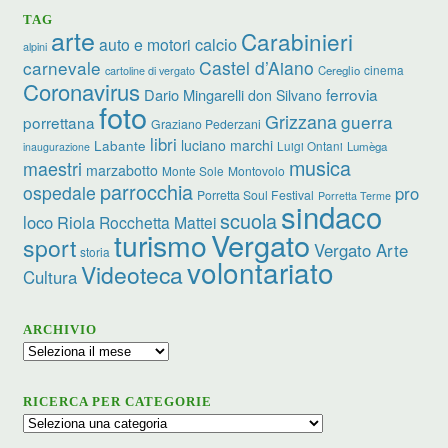
TAG
arte
Carabinieri
calcio
auto e motori
alpini
carnevale
Castel d’Aiano
cinema
Cereglio
cartoline di vergato
Coronavirus
ferrovia
Dario Mingarelli
don Silvano
foto
Grizzana
guerra
porrettana
Graziano Pederzani
libri
luciano marchi
Labante
Luigi Ontani
Lumèga
inaugurazione
musica
maestri
marzabotto
Monte Sole
Montovolo
parrocchia
ospedale
pro
Porretta Soul Festival
Porretta Terme
sindaco
scuola
loco
Riola
Rocchetta Mattei
turismo
Vergato
sport
Vergato Arte
storia
volontariato
Videoteca
Cultura
ARCHIVIO
Archivio
RICERCA PER CATEGORIE
Ricerca
per