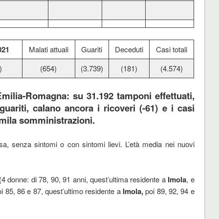
021
Malati attuali
Guariti
Deceduti
Casi totali
)
(654)
(3.739)
(181)
(4.574)
milia-Romagna: su 31.192 tamponi effettuati,
guariti, calano ancora i ricoveri (-61) e i casi
71mila somministrazioni.
asa, senza sintomi o con sintomi lievi. L’età media nei nuovi
(4 donne: di 78, 90, 91 anni, quest’ultima residente a
Imola
, e
poi 85, 86 e 87, quest’ultimo residente a
Imola,
poi 89, 92, 94 e