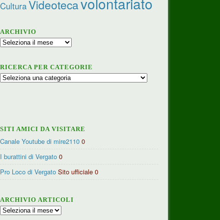
volontariato
Videoteca
Cultura
ARCHIVIO
Archivio
RICERCA PER CATEGORIE
Ricerca
per
categorie
SITI AMICI DA VISITARE
Canale Youtube di mire2110
0
I burattini di Vergato
0
Pro Loco di Vergato
Sito ufficiale 0
ARCHIVIO ARTICOLI
Archivio
articoli