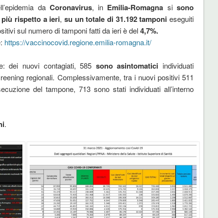
ell’epidemia da
Coronavirus
, in
Emilia-Romagna
si
sono
n più
rispetto a ieri
,
su un totale di
31.192 tamponi
eseguiti
itivi sul numero di tamponi fatti da ieri è del
4,7%.
e:
https://vaccinocovid.regione.emilia-romagna.it/
ne: dei nuovi contagiati, 585
sono asintomatici
individuati
 screening regionali. Complessivamente, tra i nuovi positivi 511
cuzione del tampone, 713 sono stati individuati all’interno
ni
.