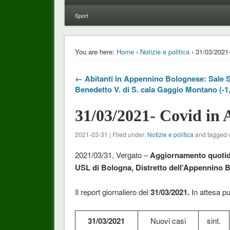
Sport
You are here:
Home
›
Notizie e politica
› 31/03/2021-
← Abitanti in Appennino Bolognese: Sale S
Benedetto V. di S. cala Gaggio Montano (-1
31/03/2021- Covid in 
2021-03-31 | Filed under:
Notizie e politica
and tagged 
2021/03/31, Vergato –
Aggiornamento quotidi
USL di Bologna, Distretto dell’Appennino 
Il report giornaliero del
31/03/2021.
In attesa p
31/03/2021
Nuovi casi
sint.