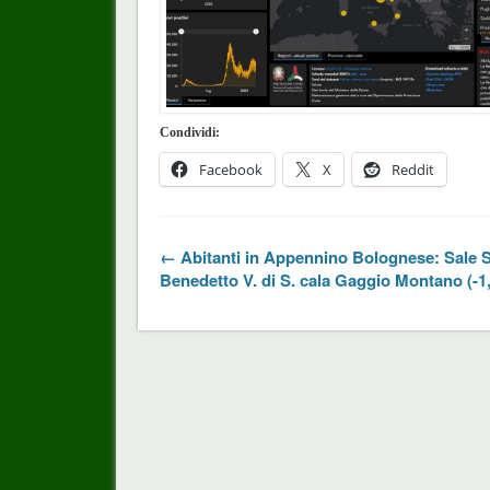
Condividi:
Facebook
X
Reddit
← Abitanti in Appennino Bolognese: Sale S
Benedetto V. di S. cala Gaggio Montano (-1