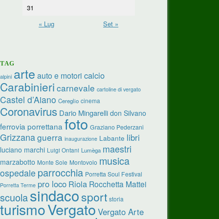
31
« Lug
Set »
TAG
arte
calcio
auto e motori
alpini
Carabinieri
carnevale
cartoline di vergato
Castel d’Aiano
cinema
Cereglio
Coronavirus
Dario Mingarelli
don Silvano
foto
ferrovia porrettana
Graziano Pederzani
Grizzana
guerra
libri
Labante
inaugurazione
maestri
luciano marchi
Luigi Ontani
Lumèga
musica
marzabotto
Monte Sole
Montovolo
parrocchia
ospedale
Porretta Soul Festival
pro loco
Riola
Rocchetta Mattei
Porretta Terme
sindaco
sport
scuola
storia
turismo
Vergato
Vergato Arte