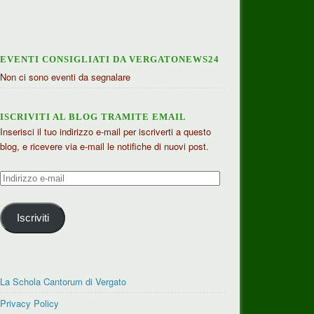
EVENTI CONSIGLIATI DA VERGATONEWS24
Non ci sono eventi da segnalare
ISCRIVITI AL BLOG TRAMITE EMAIL
Inserisci il tuo indirizzo e-mail per iscriverti a questo
blog, e ricevere via e-mail le notifiche di nuovi post.
Indirizzo
e-
mail
Iscriviti
La Schola Cantorum di Vergato
Privacy Policy