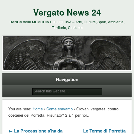
Vergato News 24
BANCA della MEMORIA COLLETTIVA – Arte, Cultura, Sport, Ambiente,
Territorio, Costume
Navigation
You are here:
Home
›
Come eravamo
› Giovani vergatesi contro
coetanei del Porretta. Risultato? 2 a 1 per noi…
← La Processione s’ha da
Le Terme di Porretta