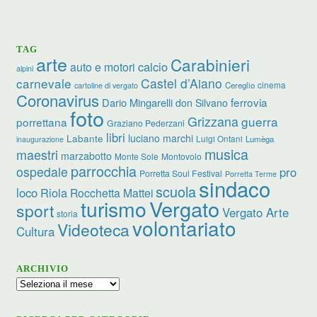
TAG
arte
Carabinieri
calcio
auto e motori
alpini
carnevale
Castel d’Aiano
cinema
Cereglio
cartoline di vergato
Coronavirus
ferrovia
Dario Mingarelli
don Silvano
foto
Grizzana
guerra
porrettana
Graziano Pederzani
libri
luciano marchi
Labante
Luigi Ontani
Lumèga
inaugurazione
musica
maestri
marzabotto
Monte Sole
Montovolo
parrocchia
ospedale
pro
Porretta Soul Festival
Porretta Terme
sindaco
scuola
loco
Riola
Rocchetta Mattei
turismo
Vergato
sport
Vergato Arte
storia
volontariato
Videoteca
Cultura
ARCHIVIO
Archivio