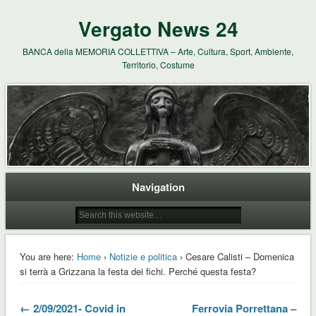
Vergato News 24
BANCA della MEMORIA COLLETTIVA – Arte, Cultura, Sport, Ambiente,
Territorio, Costume
Navigation
You are here:
Home
›
Notizie e politica
› Cesare Calisti – Domenica
si terrà a Grizzana la festa dei fichi. Perché questa festa?
← 2/09/2021- Covid in
Ferrovia Porrettana –