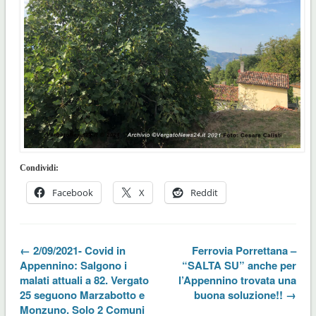
Condividi:
Facebook
X
Reddit
← 2/09/2021- Covid in
Ferrovia Porrettana –
Appennino: Salgono i
“SALTA SU” anche per
malati attuali a 82. Vergato
l’Appennino trovata una
25 seguono Marzabotto e
buona soluzione!! →
Monzuno. Solo 2 Comuni