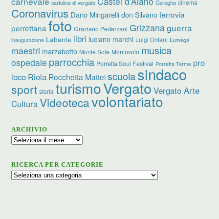
carnevale
Castel d’Aiano
cinema
Cereglio
cartoline di vergato
Coronavirus
ferrovia
Dario Mingarelli
don Silvano
foto
Grizzana
guerra
porrettana
Graziano Pederzani
libri
luciano marchi
Labante
Luigi Ontani
Lumèga
inaugurazione
musica
maestri
marzabotto
Monte Sole
Montovolo
parrocchia
ospedale
pro
Porretta Soul Festival
Porretta Terme
sindaco
scuola
loco
Riola
Rocchetta Mattei
turismo
Vergato
sport
Vergato Arte
storia
volontariato
Videoteca
Cultura
ARCHIVIO
Archivio
RICERCA PER CATEGORIE
Ricerca
per
categorie