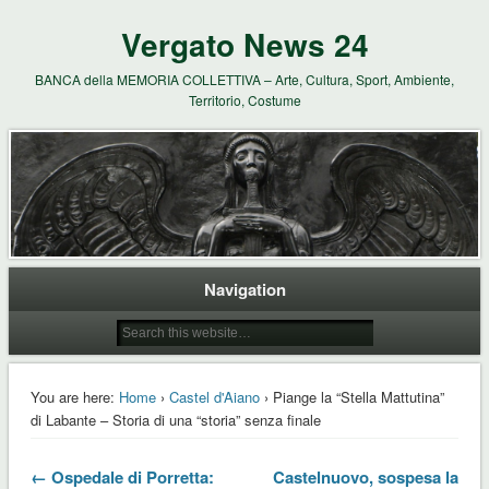
Vergato News 24
BANCA della MEMORIA COLLETTIVA – Arte, Cultura, Sport, Ambiente,
Territorio, Costume
Navigation
You are here:
Home
›
Castel d'Aiano
› Piange la “Stella Mattutina”
di Labante – Storia di una “storia” senza finale
← Ospedale di Porretta:
Castelnuovo, sospesa la