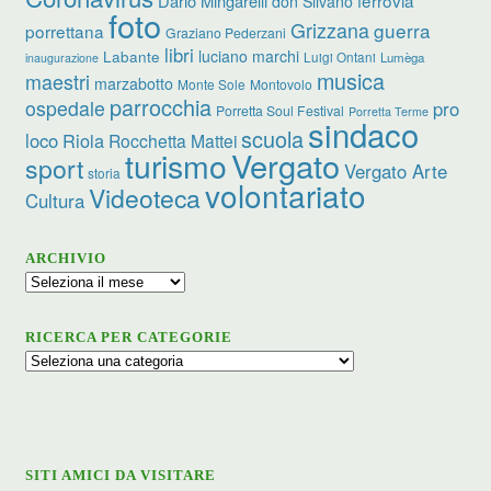
Dario Mingarelli
don Silvano
foto
Grizzana
guerra
porrettana
Graziano Pederzani
libri
luciano marchi
Labante
Luigi Ontani
Lumèga
inaugurazione
musica
maestri
marzabotto
Monte Sole
Montovolo
parrocchia
ospedale
pro
Porretta Soul Festival
Porretta Terme
sindaco
scuola
loco
Riola
Rocchetta Mattei
turismo
Vergato
sport
Vergato Arte
storia
volontariato
Videoteca
Cultura
ARCHIVIO
Archivio
RICERCA PER CATEGORIE
Ricerca
per
categorie
SITI AMICI DA VISITARE