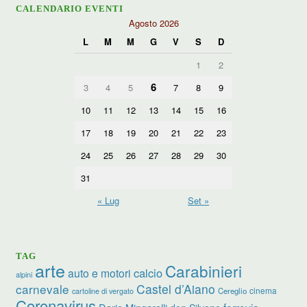
CALENDARIO EVENTI
Agosto 2026
L
M
M
G
V
S
D
1
2
6
3
4
5
7
8
9
10
11
12
13
14
15
16
17
18
19
20
21
22
23
24
25
26
27
28
29
30
31
« Lug
Set »
TAG
arte
Carabinieri
calcio
auto e motori
alpini
carnevale
Castel d’Aiano
cinema
Cereglio
cartoline di vergato
Coronavirus
ferrovia