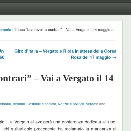
emoria
› Il lupo “favorevoli o contrari” – Vai a Vergato il 14 maggio a
Un
Giro d’Italia – Vergato e Riola in attesa della Corsa
160
Rosa del 17 maggio →
ontrari” – Vai a Vergato il 14
Memoria
,
Animali
,
Costume e società
,
Notizie e politica
,
Vergato
and
io… a Vergato si svolgerà una conferenza dedicata al lupo,
…. chi sull’articolo precedente ha reclamato la mancanza di