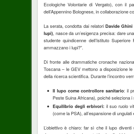
Ecologiche Volontarie di Vergato), con il 
dell’Appennino Bolognese, in collaborazione c
La serata, condotta dai relatori
Davide Ghini 
lupi)
, nasce da un’esigenza precisa: dare un
studente quindicenne dell’Istituto Superiore
ammazzano i lupi?”.
Di fronte alle drammatiche cronache nazional
Toscana – le GEV mettono a disposizione le 
della ricerca scientifica. Durante l’incontro ver
Il lupo come controllore sanitario
: il 
Peste Suina Africana), poiché seleziona i s
Equilibrio degli erbivori:
il suo ruolo vi
(come la PSA), all’espansione di ungulati 
L’obiettivo è chiaro: far sì che il lupo diventi