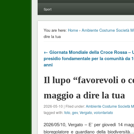
Sport
You are here:
Home
›
Ambiente Costume Società M
dire la tua
← Giornata Mondiale della Croce Rossa – 
presidio fondamentale per la comunità da 
anni
Il lupo “favorevoli o c
maggio a dire la tua
2026-05-10 | Filed under:
Ambiente Costume Società 
tagged with:
foto
,
gev
,
Vergato
,
volontariato
2026/05/10, Vergato – E’ per giovedì 14 magg
bioregolatore e guardiano della biodiversità