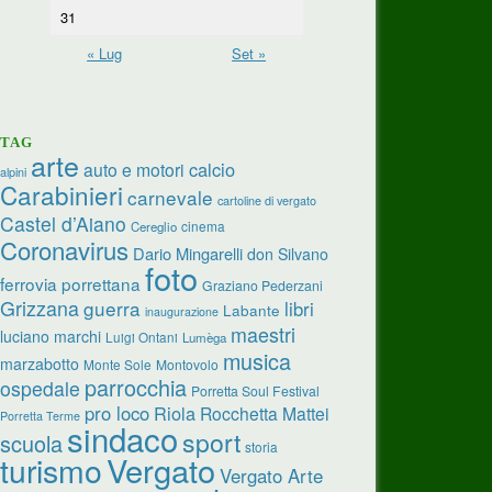
31
« Lug
Set »
TAG
arte
calcio
auto e motori
alpini
Carabinieri
carnevale
cartoline di vergato
Castel d’Aiano
cinema
Cereglio
Coronavirus
Dario Mingarelli
don Silvano
foto
ferrovia porrettana
Graziano Pederzani
Grizzana
guerra
libri
Labante
inaugurazione
maestri
luciano marchi
Luigi Ontani
Lumèga
musica
marzabotto
Monte Sole
Montovolo
parrocchia
ospedale
Porretta Soul Festival
pro loco
Riola
Rocchetta Mattei
Porretta Terme
sindaco
sport
scuola
storia
turismo
Vergato
Vergato Arte