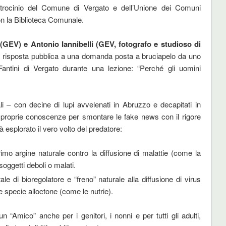
patrocinio del Comune di Vergato e dell’Unione dei Comuni
on la Biblioteca Comunale.
(GEV) e Antonio Iannibelli (GEV, fotografo e studioso di
a risposta pubblica a una domanda posta a bruciapelo da uno
 Fantini di Vergato durante una lezione: “Perché gli uomini
i – con decine di lupi avvelenati in Abruzzo e decapitati in
proprie conoscenze per smontare le fake news con il rigore
rà esplorato il vero volto del predatore:
primo argine naturale contro la diffusione di malattie (come la
oggetti deboli o malati.
tale di bioregolatore e “freno” naturale alla diffusione di virus
e specie alloctone (come le nutrie).
 un “Amico” anche per i genitori, i nonni e per tutti gli adulti,