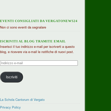
EVENTI CONSIGLIATI DA VERGATONEWS24
Non ci sono eventi da segnalare
ISCRIVITI AL BLOG TRAMITE EMAIL
Inserisci il tuo indirizzo e-mail per iscriverti a questo
blog, e ricevere via e-mail le notifiche di nuovi post.
Indirizzo
e-
mail
Iscriviti
La Schola Cantorum di Vergato
Privacy Policy