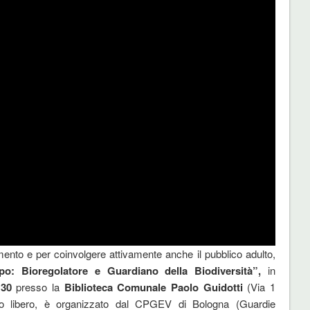
mento e per coinvolgere attivamente anche il pubblico adulto,
upo: Bioregolatore e Guardiano della Biodiversità”,
in
:30
presso la
Biblioteca Comunale Paolo Guidotti
(Via 1
so libero, è organizzato dal CPGEV di Bologna (Guardie