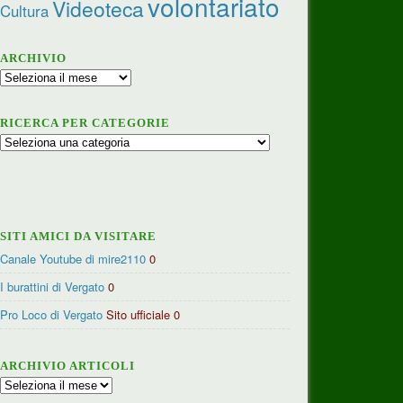
volontariato
Videoteca
Cultura
ARCHIVIO
Archivio
RICERCA PER CATEGORIE
Ricerca
per
categorie
SITI AMICI DA VISITARE
Canale Youtube di mire2110
0
I burattini di Vergato
0
Pro Loco di Vergato
Sito ufficiale 0
ARCHIVIO ARTICOLI
Archivio
articoli