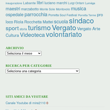
libri
luciano marchi
Labante
Luigi Ontani
Lumèga
inaugurazione
musica
maestri
marzabotto
Monte Sole
Montovolo
parrocchia
ospedale
pro
Porretta Soul Festival
Porretta Terme
sindaco
scuola
loco
Riola
Rocchetta Mattei
turismo
Vergato
sport
Vergato Arte
storia
volontariato
Videoteca
Cultura
ARCHIVIO
Archivio
RICERCA PER CATEGORIE
Ricerca
per
categorie
SITI AMICI DA VISITARE
Canale Youtube di mire2110
0