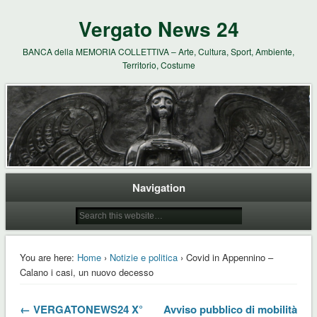
Vergato News 24
BANCA della MEMORIA COLLETTIVA – Arte, Cultura, Sport, Ambiente,
Territorio, Costume
Navigation
You are here:
Home
›
Notizie e politica
› Covid in Appennino –
Calano i casi, un nuovo decesso
← VERGATONEWS24 X°
Avviso pubblico di mobilità