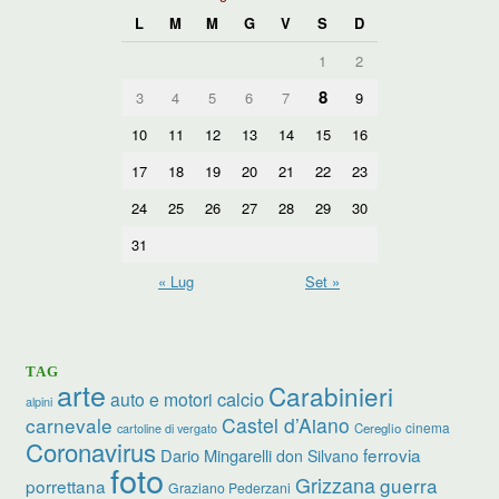
L
M
M
G
V
S
D
1
2
8
3
4
5
6
7
9
10
11
12
13
14
15
16
17
18
19
20
21
22
23
24
25
26
27
28
29
30
31
« Lug
Set »
TAG
arte
Carabinieri
calcio
auto e motori
alpini
carnevale
Castel d’Aiano
cinema
Cereglio
cartoline di vergato
Coronavirus
ferrovia
Dario Mingarelli
don Silvano
foto
Grizzana
guerra
porrettana
Graziano Pederzani