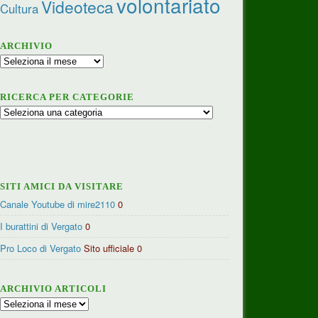
volontariato
Videoteca
Cultura
ARCHIVIO
Archivio
RICERCA PER CATEGORIE
Ricerca
per
categorie
SITI AMICI DA VISITARE
Canale Youtube di mire2110
0
I burattini di Vergato
0
Pro Loco di Vergato
Sito ufficiale 0
ARCHIVIO ARTICOLI
Archivio
articoli