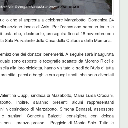
uello che si appresta a celebrare Marzabotto. Domenica 24
 della sezione locale di Avis. Per l’occasione saranno tante le
di festa che, idealmente, proseguirà fino al 18 novembre con
ella Sala Polivalente della Casa della Cultura e della Memoria.
premiazione dei donatori benemeriti. A seguire sarà inaugurata
la quale sono esposte le fotografie scattate da Moreno Ricci e
ella alla loro bicicletta, hanno visitato le sedi dell’Avis di tutta
are città, paesi e borghi e ora quegli scatti che sono diventati
i Valentina Cuppi, sindaca di Mazabotto, Maria Luisa Crociani,
otto. Inoltre, saranno presenti alcuni rappresentanti
ni, vicesindaco di Marzabotto, Simona Benassi, assessore
 e sanitari, Concetta Balzotti, consigliera con delega
e con il pranzo presso il Poggiolo di Monte Sole. Tutte le