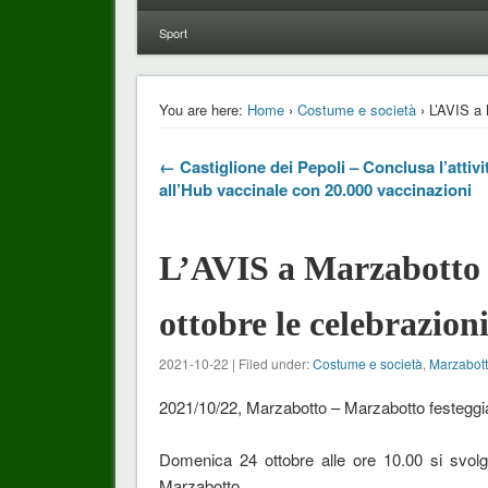
Sport
You are here:
Home
›
Costume e società
› L’AVIS a 
← Castiglione dei Pepoli – Conclusa l’attivi
all’Hub vaccinale con 20.000 vaccinazioni
L’AVIS a Marzabotto 
ottobre le celebrazion
2021-10-22 | Filed under:
Costume e società
,
Marzabot
2021/10/22, Marzabotto – Marzabotto festeggia
Domenica 24 ottobre alle ore 10.00 si svolg
Marzabotto.