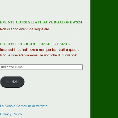
EVENTI CONSIGLIATI DA VERGATONEWS24
Non ci sono eventi da segnalare
ISCRIVITI AL BLOG TRAMITE EMAIL
Inserisci il tuo indirizzo e-mail per iscriverti a questo
blog, e ricevere via e-mail le notifiche di nuovi post.
Indirizzo
e-
mail
Iscriviti
La Schola Cantorum di Vergato
Privacy Policy