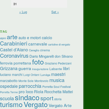
31
« Lug
Set »
TAG
arte
calcio
auto e motori
alpini
Carabinieri
carnevale
cartoline di vergato
Castel d’Aiano
cinema
Cereglio
Coronavirus
Dario Mingarelli
don Silvano
foto
ferrovia porrettana
Graziano Pederzani
Grizzana
guerra
libri
Labante
inaugurazione
maestri
luciano marchi
Luigi Ontani
Lumèga
musica
marzabotto
Monte Sole
Montovolo
parrocchia
ospedale
Porretta Soul Festival
pro loco
Riola
Rocchetta Mattei
Porretta Terme
sindaco
sport
scuola
storia
turismo
Vergato
Vergato Arte