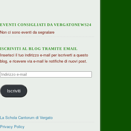
EVENTI CONSIGLIATI DA VERGATONEWS24
Non ci sono eventi da segnalare
ISCRIVITI AL BLOG TRAMITE EMAIL
Inserisci il tuo indirizzo e-mail per iscriverti a questo
blog, e ricevere via e-mail le notifiche di nuovi post.
Indirizzo
e-
mail
Iscriviti
La Schola Cantorum di Vergato
Privacy Policy