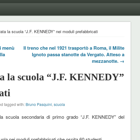
ta la scuola “J.F. KENNEDY” nei moduli prefabbricati
ei menù
Il treno che nel 1921 trasportò a Roma, il Milite
lla
Ignoto passa stanotte da Vergato. Atteso a
mezzanotte. →
a la scuola “J.F. KENNEDY”
ati
d tagged with:
Bruno Pasquini
,
scuola
lla scuola secondaria di primo grado “J.F. KENNEDY” del
uola nei moduli prefabbricati che ospita 60 studenti