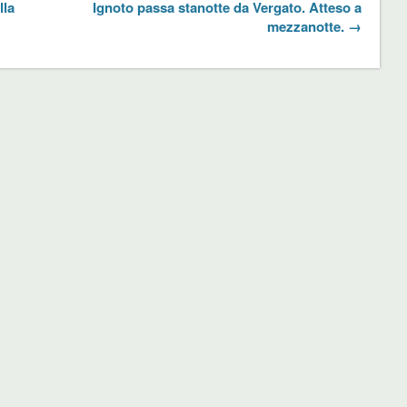
lla
Ignoto passa stanotte da Vergato. Atteso a
mezzanotte. →