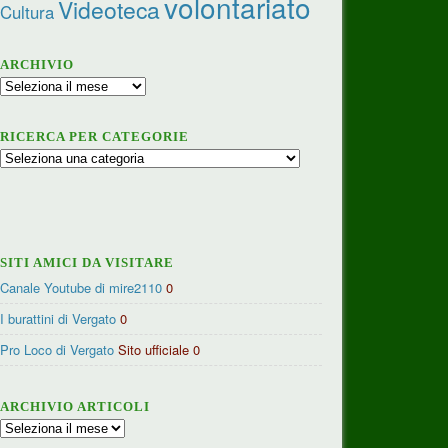
volontariato
Videoteca
Cultura
ARCHIVIO
Archivio
RICERCA PER CATEGORIE
Ricerca
per
categorie
SITI AMICI DA VISITARE
Canale Youtube di mire2110
0
I burattini di Vergato
0
Pro Loco di Vergato
Sito ufficiale 0
ARCHIVIO ARTICOLI
Archivio
articoli