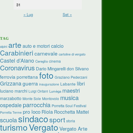
31
« Lug
Set »
TAG
arte
calcio
auto e motori
alpini
Carabinieri
carnevale
cartoline di vergato
Castel d’Aiano
cinema
Cereglio
Coronavirus
Dario Mingarelli
don Silvano
foto
ferrovia porrettana
Graziano Pederzani
Grizzana
guerra
libri
Labante
inaugurazione
maestri
luciano marchi
Luigi Ontani
Lumèga
musica
marzabotto
Monte Sole
Montovolo
parrocchia
ospedale
Porretta Soul Festival
pro loco
Riola
Rocchetta Mattei
Porretta Terme
sindaco
sport
scuola
storia
turismo
Vergato
Vergato Arte