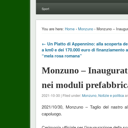
Sport
You are here:
Home
›
Monzuno
› Monzuno – Inaugura
← Un Piatto di Appennino: alla scoperta d
a km0 e dei 170.000 euro di finanziamento a
“mela rosa romana”
Monzuno – Inaugurat
nei moduli prefabbric
2021-10-30 | Filed under:
Monzuno
,
Notizie e politica
an
2021/10/30, Monzuno – Taglio del nastro a
capoluogo.
Cerimonia ufficiale per l’inaugurazione della sc