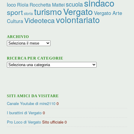
sindaco
scuola
loco
Riola
Rocchetta Mattei
turismo
Vergato
sport
Vergato Arte
storia
volontariato
Videoteca
Cultura
ARCHIVIO
Archivio
RICERCA PER CATEGORIE
Ricerca
per
categorie
SITI AMICI DA VISITARE
Canale Youtube di mire2110
0
I burattini di Vergato
0
Pro Loco di Vergato
Sito ufficiale 0