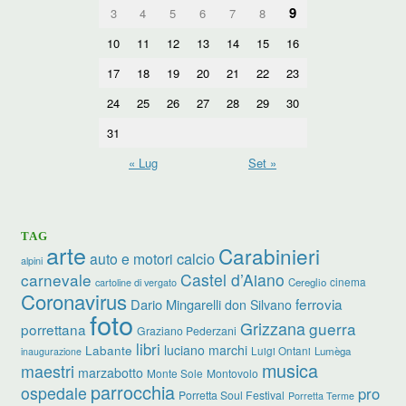
9
3
4
5
6
7
8
10
11
12
13
14
15
16
17
18
19
20
21
22
23
24
25
26
27
28
29
30
31
« Lug
Set »
TAG
arte
Carabinieri
calcio
auto e motori
alpini
carnevale
Castel d’Aiano
cinema
Cereglio
cartoline di vergato
Coronavirus
ferrovia
Dario Mingarelli
don Silvano
foto
Grizzana
guerra
porrettana
Graziano Pederzani
libri
luciano marchi
Labante
Luigi Ontani
Lumèga
inaugurazione
musica
maestri
marzabotto
Monte Sole
Montovolo
parrocchia
ospedale
pro
Porretta Soul Festival
Porretta Terme