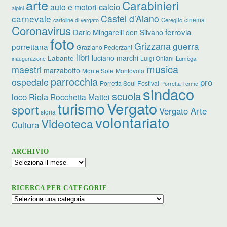
arte
Carabinieri
calcio
auto e motori
alpini
carnevale
Castel d’Aiano
cinema
Cereglio
cartoline di vergato
Coronavirus
ferrovia
Dario Mingarelli
don Silvano
foto
Grizzana
guerra
porrettana
Graziano Pederzani
libri
Labante
luciano marchi
Luigi Ontani
Lumèga
inaugurazione
musica
maestri
marzabotto
Monte Sole
Montovolo
parrocchia
ospedale
pro
Porretta Soul Festival
Porretta Terme
sindaco
scuola
loco
Riola
Rocchetta Mattei
Vergato
turismo
sport
Vergato Arte
storia
volontariato
Videoteca
Cultura
ARCHIVIO
Archivio
RICERCA PER CATEGORIE
Ricerca
per
categorie