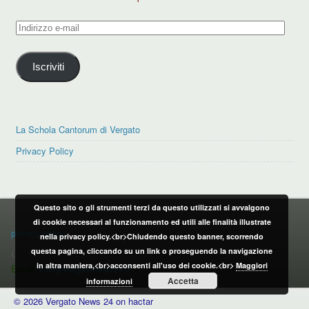
Indirizzo
e-
mail
Iscriviti
La Schola Cantorum di Vergato
Privacy Policy
Questo sito o gli strumenti terzi da questo utilizzati si avvalgono
PRIVACY POLICY
di cookie necessari al funzionamento ed utili alle finalità illustrate
privacy policy
nella privacy policy.<br>Chiudendo questo banner, scorrendo
questa pagina, cliccando su un link o proseguendo la navigazione
CONTATTI:
in altra maniera,<br>acconsenti all'uso dei cookie.<br>
Maggiori
Email:
info@vergatonews24.it
Accetta
informazioni
© 2026 Vergato News 24 on hactar