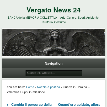
Vergato News 24
BANCA della MEMORIA COLLETTIVA – Arte, Cultura, Sport, Ambiente,
Territorio, Costume
Navigation
You are here:
Home
›
Notizie e politica
› Guerra in Ucraina –
Valentina Cuppi in missione
← Cambia il percorso della
Quand’ero soldato, allora