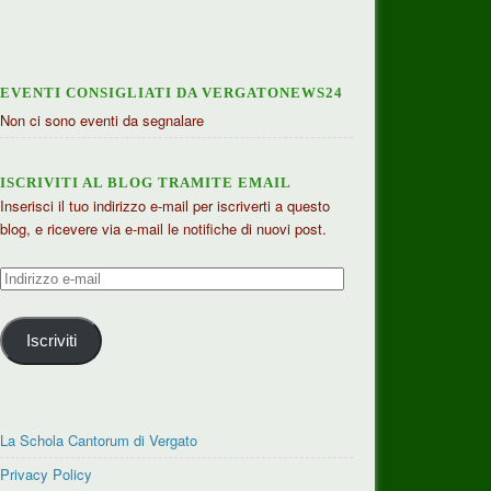
EVENTI CONSIGLIATI DA VERGATONEWS24
Non ci sono eventi da segnalare
ISCRIVITI AL BLOG TRAMITE EMAIL
Inserisci il tuo indirizzo e-mail per iscriverti a questo
blog, e ricevere via e-mail le notifiche di nuovi post.
Indirizzo
e-
mail
Iscriviti
La Schola Cantorum di Vergato
Privacy Policy