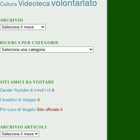
volontariato
Videoteca
Cultura
ARCHIVIO
Archivio
RICERCA PER CATEGORIE
Ricerca
per
categorie
SITI AMICI DA VISITARE
Canale Youtube di mire2110
0
I burattini di Vergato
0
Pro Loco di Vergato
Sito ufficiale 0
ARCHIVIO ARTICOLI
Archivio
articoli