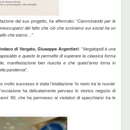
tazione del suo progetto, ha affermato: “
Camminando per le
preoccuparci del fatto che ciò che scriviamo sui social ha un
uello che siamo
…”.
indaco di Vergato, Giuseppe Argentieri
: “
Vergatopoli è una
o caposaldo e questo le permette di superare la classica forma
Arte, manifestazione ben riuscita e che quest’anno torna in
ella pandemia
”.
o molto successo è stata l’istallazione ‘Io resto tra le nuvole’
l’occasione ha delicatamente pervaso lo storico negozio di
i anni ’60, che ha permesso ai visitatori di specchiarsi tra le