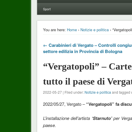
Sport
You are here:
Home
›
Notizie e politica
› “Vergatopoli
← Carabinieri di Vergato – Controlli congiun
settore edilizia in Provincia di Bologna
“Vergatopoli” – Cartel
tutto il paese di Verga
2022-05-27 | Filed under:
Notizie e politica
and tagged 
2022/05/27, Vergato –
“Vergatopoli” fa discut
L’installazione dell’artista
‘Starnuto’
per Verga
paese.