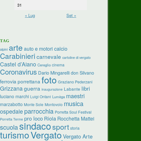
31
« Lug
Set »
TAG
arte
calcio
auto e motori
alpini
Carabinieri
carnevale
cartoline di vergato
Castel d’Aiano
cinema
Cereglio
Coronavirus
Dario Mingarelli
don Silvano
foto
ferrovia porrettana
Graziano Pederzani
Grizzana
guerra
libri
Labante
inaugurazione
maestri
luciano marchi
Luigi Ontani
Lumèga
musica
marzabotto
Monte Sole
Montovolo
parrocchia
ospedale
Porretta Soul Festival
pro loco
Riola
Rocchetta Mattei
Porretta Terme
sindaco
sport
scuola
storia
turismo
Vergato
Vergato Arte