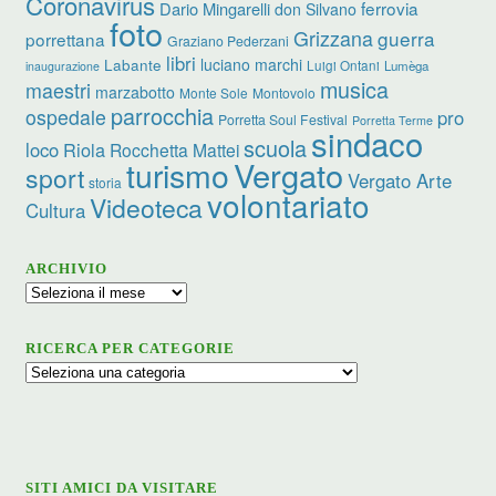
Coronavirus
ferrovia
Dario Mingarelli
don Silvano
foto
Grizzana
guerra
porrettana
Graziano Pederzani
libri
luciano marchi
Labante
Luigi Ontani
Lumèga
inaugurazione
musica
maestri
marzabotto
Monte Sole
Montovolo
parrocchia
ospedale
pro
Porretta Soul Festival
Porretta Terme
sindaco
scuola
loco
Riola
Rocchetta Mattei
turismo
Vergato
sport
Vergato Arte
storia
volontariato
Videoteca
Cultura
ARCHIVIO
Archivio
RICERCA PER CATEGORIE
Ricerca
per
categorie
SITI AMICI DA VISITARE