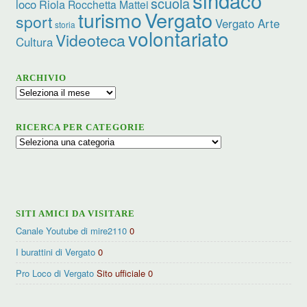
sindaco
scuola
loco
Riola
Rocchetta Mattei
turismo
Vergato
sport
Vergato Arte
storia
volontariato
Videoteca
Cultura
ARCHIVIO
Archivio
RICERCA PER CATEGORIE
Ricerca
per
categorie
SITI AMICI DA VISITARE
Canale Youtube di mire2110
0
I burattini di Vergato
0
Pro Loco di Vergato
Sito ufficiale 0