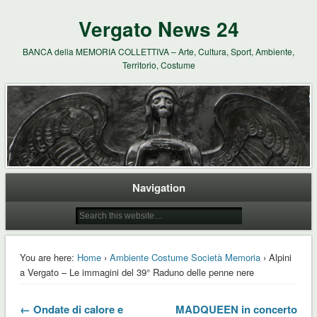
Vergato News 24
BANCA della MEMORIA COLLETTIVA – Arte, Cultura, Sport, Ambiente,
Territorio, Costume
Navigation
You are here:
Home
›
Ambiente Costume Società Memoria
› Alpini
a Vergato – Le immagini del 39° Raduno delle penne nere
← Ondate di calore e
MADQUEEN in concerto