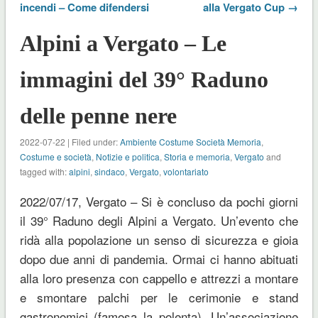
incendi – Come difendersi
alla Vergato Cup →
Alpini a Vergato – Le
immagini del 39° Raduno
delle penne nere
2022-07-22 | Filed under:
Ambiente Costume Società Memoria
,
Costume e società
,
Notizie e politica
,
Storia e memoria
,
Vergato
and
tagged with:
alpini
,
sindaco
,
Vergato
,
volontariato
2022/07/17, Vergato – Si è concluso da pochi giorni
il 39° Raduno degli Alpini a Vergato. Un’evento che
ridà alla popolazione un senso di sicurezza e gioia
dopo due anni di pandemia. Ormai ci hanno abituati
alla loro presenza con cappello e attrezzi a montare
e smontare palchi per le cerimonie e stand
gastronomici (famosa la polenta). Un’associazione