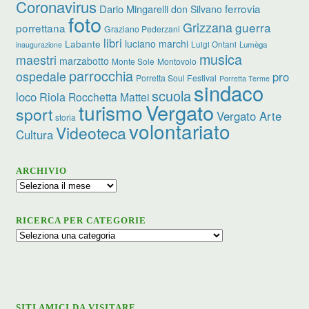
Coronavirus
ferrovia
Dario Mingarelli
don Silvano
foto
Grizzana
guerra
porrettana
Graziano Pederzani
libri
luciano marchi
Labante
Luigi Ontani
Lumèga
inaugurazione
musica
maestri
marzabotto
Monte Sole
Montovolo
parrocchia
ospedale
pro
Porretta Soul Festival
Porretta Terme
sindaco
scuola
loco
Riola
Rocchetta Mattei
turismo
Vergato
sport
Vergato Arte
storia
volontariato
Videoteca
Cultura
ARCHIVIO
Archivio
RICERCA PER CATEGORIE
Ricerca
per
categorie
SITI AMICI DA VISITARE