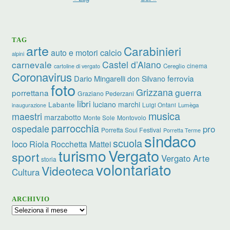
TAG
arte
Carabinieri
calcio
auto e motori
alpini
carnevale
Castel d’Aiano
cinema
Cereglio
cartoline di vergato
Coronavirus
ferrovia
Dario Mingarelli
don Silvano
foto
Grizzana
guerra
porrettana
Graziano Pederzani
libri
luciano marchi
Labante
Luigi Ontani
Lumèga
inaugurazione
musica
maestri
marzabotto
Monte Sole
Montovolo
parrocchia
ospedale
pro
Porretta Soul Festival
Porretta Terme
sindaco
scuola
loco
Riola
Rocchetta Mattei
turismo
Vergato
sport
Vergato Arte
storia
volontariato
Videoteca
Cultura
ARCHIVIO
Archivio