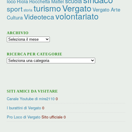
scuola
loco
Riola
Rocchetta Mattei
Vergato
turismo
sport
Vergato Arte
storia
volontariato
Videoteca
Cultura
ARCHIVIO
Archivio
RICERCA PER CATEGORIE
Ricerca
per
categorie
SITI AMICI DA VISITARE
Canale Youtube di mire2110
0
I burattini di Vergato
0
Pro Loco di Vergato
Sito ufficiale 0