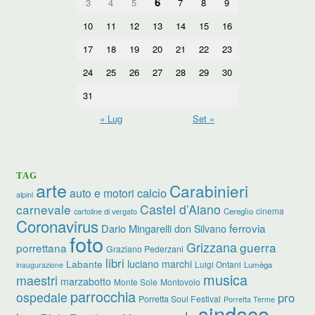
6
3
4
5
7
8
9
10
11
12
13
14
15
16
17
18
19
20
21
22
23
24
25
26
27
28
29
30
31
« Lug
Set »
TAG
arte
Carabinieri
calcio
auto e motori
alpini
carnevale
Castel d’Aiano
cinema
Cereglio
cartoline di vergato
Coronavirus
ferrovia
Dario Mingarelli
don Silvano
foto
Grizzana
guerra
porrettana
Graziano Pederzani
libri
Labante
luciano marchi
Luigi Ontani
Lumèga
inaugurazione
musica
maestri
marzabotto
Monte Sole
Montovolo
parrocchia
ospedale
pro
Porretta Soul Festival
Porretta Terme
sindaco