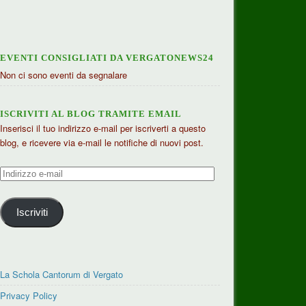
EVENTI CONSIGLIATI DA VERGATONEWS24
Non ci sono eventi da segnalare
ISCRIVITI AL BLOG TRAMITE EMAIL
Inserisci il tuo indirizzo e-mail per iscriverti a questo
blog, e ricevere via e-mail le notifiche di nuovi post.
Indirizzo
e-
mail
Iscriviti
La Schola Cantorum di Vergato
Privacy Policy