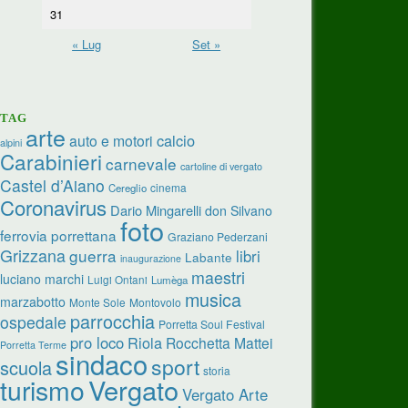
31
« Lug
Set »
TAG
arte
calcio
auto e motori
alpini
Carabinieri
carnevale
cartoline di vergato
Castel d’Aiano
cinema
Cereglio
Coronavirus
Dario Mingarelli
don Silvano
foto
ferrovia porrettana
Graziano Pederzani
Grizzana
guerra
libri
Labante
inaugurazione
maestri
luciano marchi
Luigi Ontani
Lumèga
musica
marzabotto
Monte Sole
Montovolo
parrocchia
ospedale
Porretta Soul Festival
pro loco
Riola
Rocchetta Mattei
Porretta Terme
sindaco
sport
scuola
storia
turismo
Vergato
Vergato Arte