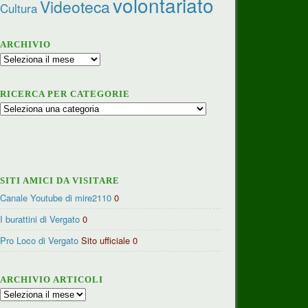
volontariato
Videoteca
Cultura
ARCHIVIO
Archivio
RICERCA PER CATEGORIE
Ricerca
per
categorie
SITI AMICI DA VISITARE
Canale Youtube di mire2110
0
I burattini di Vergato
0
Pro Loco di Vergato
Sito ufficiale 0
ARCHIVIO ARTICOLI
Archivio
articoli