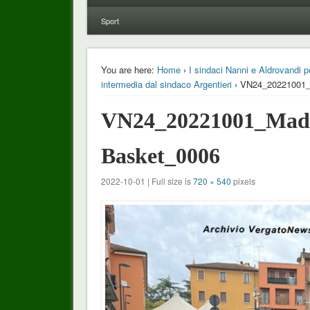
Sport
You are here:
Home
›
I sindaci Nanni e Aldrovandi 
intermedia dal sindaco Argentieri
› VN24_20221001_
VN24_20221001_Mado
Basket_0006
2022-10-01 | Full size is
720 × 540
pixels