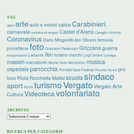
TAG
arte
Carabinieri
calcio
auto e motori
alpini
carnevale
Castel d’Aiano
cinema
Cereglio
cartoline di vergato
Coronavirus
ferrovia
Dario Mingarelli
don Silvano
foto
Grizzana
guerra
porrettana
Graziano Pederzani
libri
luciano marchi
Labante
Luigi Ontani
Lumèga
inaugurazione
musica
maestri
marzabotto
Monte Sole
Montovolo
parrocchia
ospedale
pro
Porretta Soul Festival
Porretta Terme
sindaco
scuola
loco
Riola
Rocchetta Mattei
turismo
Vergato
sport
Vergato Arte
storia
volontariato
Videoteca
Cultura
ARCHIVIO
Archivio
RICERCA PER CATEGORIE