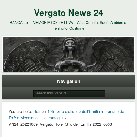
Vergato News 24
BANCA della MEMORIA COLLETTIVA – Arte, Cultura, Sport, Ambiente,
Territorio, Costume
Navigation
You are here:
Home
›
105° Giro ciclistico dell’Emilia in transito da
Tolè e Medelana – Le immagini
›
VN24_20221009_Vergato_Tolè_Giro dell’Emilia 2022_0003