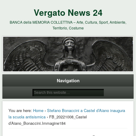
Vergato News 24
BANCA della MEMORIA COLLETTIVA – Arte, Cultura, Sport, Ambiente,
Territorio, Costume
Navigation
You are here:
Home
›
Stefano Bonaccini a Castel d’Aiano inaugura
la scuola antisismica
› FB_20221008_Castel
d’Aiano_Bonaccini.Immagine184