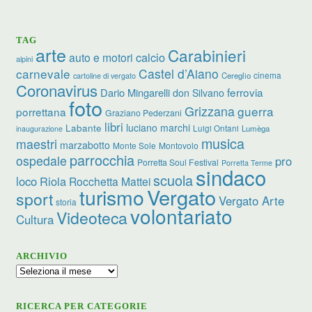
TAG
arte
Carabinieri
calcio
auto e motori
alpini
carnevale
Castel d’Aiano
cinema
Cereglio
cartoline di vergato
Coronavirus
ferrovia
Dario Mingarelli
don Silvano
foto
Grizzana
guerra
porrettana
Graziano Pederzani
libri
luciano marchi
Labante
Luigi Ontani
Lumèga
inaugurazione
musica
maestri
marzabotto
Monte Sole
Montovolo
parrocchia
ospedale
pro
Porretta Soul Festival
Porretta Terme
sindaco
scuola
loco
Riola
Rocchetta Mattei
turismo
Vergato
sport
Vergato Arte
storia
volontariato
Videoteca
Cultura
ARCHIVIO
Archivio
RICERCA PER CATEGORIE