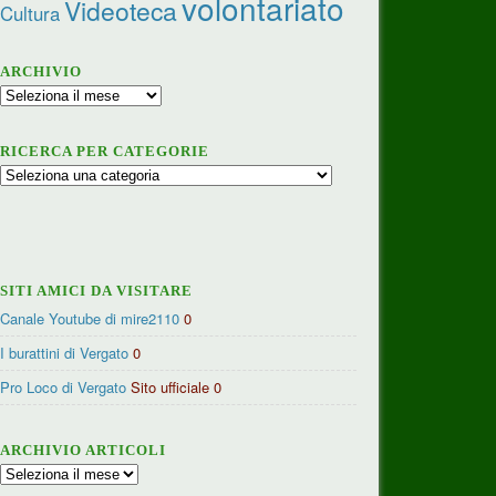
volontariato
Videoteca
Cultura
ARCHIVIO
Archivio
RICERCA PER CATEGORIE
Ricerca
per
categorie
SITI AMICI DA VISITARE
Canale Youtube di mire2110
0
I burattini di Vergato
0
Pro Loco di Vergato
Sito ufficiale 0
ARCHIVIO ARTICOLI
Archivio
articoli