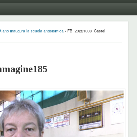
Aiano inaugura la scuola antisismica
› FB_20221008_Castel
mmagine185