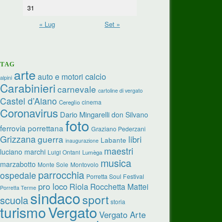
31
« Lug
Set »
TAG
arte
calcio
auto e motori
alpini
Carabinieri
carnevale
cartoline di vergato
Castel d’Aiano
cinema
Cereglio
Coronavirus
Dario Mingarelli
don Silvano
foto
ferrovia porrettana
Graziano Pederzani
Grizzana
guerra
libri
Labante
inaugurazione
maestri
luciano marchi
Luigi Ontani
Lumèga
musica
marzabotto
Monte Sole
Montovolo
parrocchia
ospedale
Porretta Soul Festival
pro loco
Riola
Rocchetta Mattei
Porretta Terme
sindaco
sport
scuola
storia
turismo
Vergato
Vergato Arte