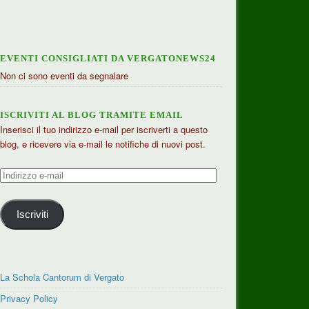
EVENTI CONSIGLIATI DA VERGATONEWS24
Non ci sono eventi da segnalare
ISCRIVITI AL BLOG TRAMITE EMAIL
Inserisci il tuo indirizzo e-mail per iscriverti a questo
blog, e ricevere via e-mail le notifiche di nuovi post.
Indirizzo
e-
mail
Iscriviti
La Schola Cantorum di Vergato
Privacy Policy