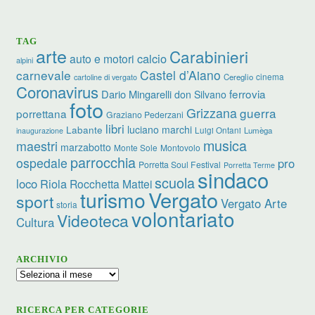
TAG
arte
Carabinieri
calcio
auto e motori
alpini
carnevale
Castel d’Aiano
cinema
Cereglio
cartoline di vergato
Coronavirus
ferrovia
Dario Mingarelli
don Silvano
foto
Grizzana
guerra
porrettana
Graziano Pederzani
libri
luciano marchi
Labante
Luigi Ontani
Lumèga
inaugurazione
musica
maestri
marzabotto
Monte Sole
Montovolo
parrocchia
ospedale
pro
Porretta Soul Festival
Porretta Terme
sindaco
scuola
loco
Riola
Rocchetta Mattei
turismo
Vergato
sport
Vergato Arte
storia
volontariato
Videoteca
Cultura
ARCHIVIO
Archivio
RICERCA PER CATEGORIE