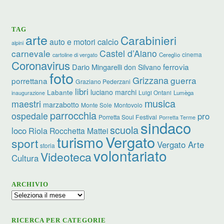
TAG
arte
Carabinieri
calcio
auto e motori
alpini
carnevale
Castel d’Aiano
cinema
Cereglio
cartoline di vergato
Coronavirus
ferrovia
Dario Mingarelli
don Silvano
foto
Grizzana
guerra
porrettana
Graziano Pederzani
libri
luciano marchi
Labante
Luigi Ontani
Lumèga
inaugurazione
musica
maestri
marzabotto
Monte Sole
Montovolo
parrocchia
ospedale
pro
Porretta Soul Festival
Porretta Terme
sindaco
scuola
loco
Riola
Rocchetta Mattei
turismo
Vergato
sport
Vergato Arte
storia
volontariato
Videoteca
Cultura
ARCHIVIO
Archivio
RICERCA PER CATEGORIE