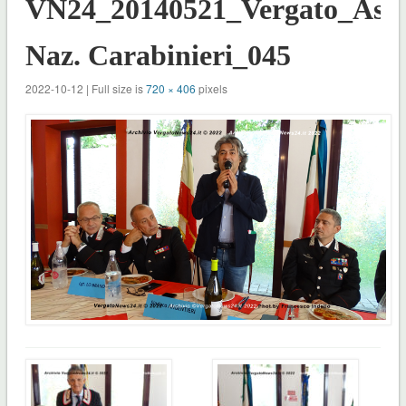
VN24_20140521_Vergato_Ass.
Naz. Carabinieri_045
2022-10-12 | Full size is
720 × 406
pixels