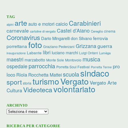
TAG
arte
Carabinieri
calcio
auto e motori
alpini
carnevale
Castel d’Aiano
cinema
Cereglio
cartoline di vergato
Coronavirus
ferrovia
Dario Mingarelli
don Silvano
foto
Grizzana
guerra
porrettana
Graziano Pederzani
libri
luciano marchi
Labante
Luigi Ontani
Lumèga
inaugurazione
musica
maestri
marzabotto
Monte Sole
Montovolo
parrocchia
ospedale
pro
Porretta Soul Festival
Porretta Terme
sindaco
scuola
loco
Riola
Rocchetta Mattei
turismo
Vergato
sport
Vergato Arte
storia
volontariato
Videoteca
Cultura
ARCHIVIO
Archivio
RICERCA PER CATEGORIE