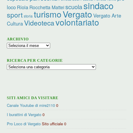
sindaco
scuola
loco
Riola
Rocchetta Mattei
turismo
Vergato
sport
Vergato Arte
storia
volontariato
Videoteca
Cultura
ARCHIVIO
Archivio
RICERCA PER CATEGORIE
Ricerca
per
categorie
SITI AMICI DA VISITARE
Canale Youtube di mire2110
0
I burattini di Vergato
0
Pro Loco di Vergato
Sito ufficiale 0