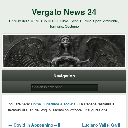
Vergato News 24
BANCA della MEMORIA COLLETTIVA – Arte, Cultura, Sport, Ambiente,
Territorio, Costume
Navigation
You are here:
Home
›
Costume e società
› La Renana restaura il
lavatoio di Pian del Voglio: sabato 22 ottobre l’inaugurazione
← Covid in Appennino – Il
Luciano Valisi Galli