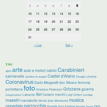
9
3
4
5
6
7
8
10
11
12
13
14
15
16
17
18
19
20
21
22
23
24
25
26
27
28
29
30
31
« Lug
Set »
TAG
arte
Carabinieri
calcio
auto e motori
alpini
carnevale
Castel d’Aiano
cinema
Cereglio
cartoline di vergato
Coronavirus
ferrovia
Dario Mingarelli
don Silvano
foto
Grizzana
guerra
porrettana
Graziano Pederzani
libri
luciano marchi
Labante
Luigi Ontani
Lumèga
inaugurazione
musica
maestri
marzabotto
Monte Sole
Montovolo
parrocchia
ospedale
pro
Porretta Soul Festival
Porretta Terme