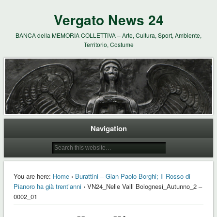
Vergato News 24
BANCA della MEMORIA COLLETTIVA – Arte, Cultura, Sport, Ambiente,
Territorio, Costume
Navigation
You are here:
Home
›
Burattini – Gian Paolo Borghi; Il Rosso di
Pianoro ha già trent’anni
› VN24_Nelle Valli Bolognesi_Autunno_2 –
0002_01