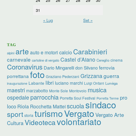
24
25
26
27
28
29
30
31
« Lug
Set »
TAG
arte
Carabinieri
calcio
auto e motori
alpini
carnevale
Castel d’Aiano
cinema
Cereglio
cartoline di vergato
Coronavirus
ferrovia
Dario Mingarelli
don Silvano
foto
Grizzana
guerra
porrettana
Graziano Pederzani
libri
luciano marchi
Labante
Luigi Ontani
Lumèga
inaugurazione
musica
maestri
marzabotto
Monte Sole
Montovolo
parrocchia
ospedale
pro
Porretta Soul Festival
Porretta Terme
sindaco
scuola
loco
Riola
Rocchetta Mattei
turismo
Vergato
sport
Vergato Arte
storia
volontariato
Videoteca
Cultura