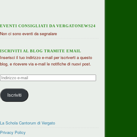
EVENTI CONSIGLIATI DA VERGATONEWS24
Non ci sono eventi da segnalare
ISCRIVITI AL BLOG TRAMITE EMAIL
Inserisci il tuo indirizzo e-mail per iscriverti a questo
blog, e ricevere via e-mail le notifiche di nuovi post.
Indirizzo
e-
mail
Iscriviti
La Schola Cantorum di Vergato
Privacy Policy