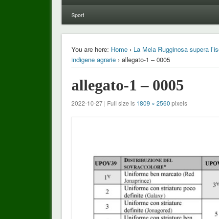
Sport
You are here:
Home
›
La Mela Rugginosa supera l’isc
indigene agrarie
› allegato-1 – 0005
allegato-1 – 0005
2022-10-27 | Full size is
1809 × 2560
pixels