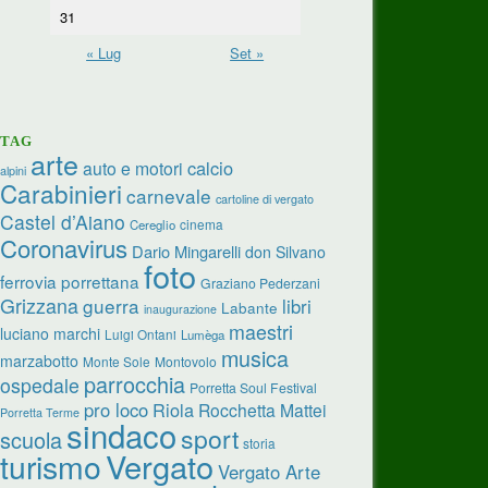
31
« Lug
Set »
TAG
arte
calcio
auto e motori
alpini
Carabinieri
carnevale
cartoline di vergato
Castel d’Aiano
cinema
Cereglio
Coronavirus
Dario Mingarelli
don Silvano
foto
ferrovia porrettana
Graziano Pederzani
Grizzana
guerra
libri
Labante
inaugurazione
maestri
luciano marchi
Luigi Ontani
Lumèga
musica
marzabotto
Monte Sole
Montovolo
parrocchia
ospedale
Porretta Soul Festival
pro loco
Riola
Rocchetta Mattei
Porretta Terme
sindaco
sport
scuola
storia
turismo
Vergato
Vergato Arte