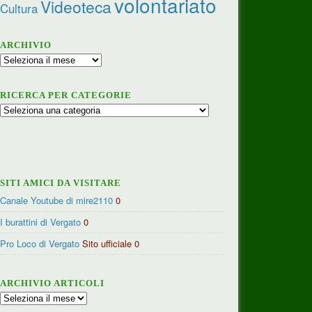
volontariato
Videoteca
Cultura
ARCHIVIO
Archivio
RICERCA PER CATEGORIE
Ricerca
per
categorie
SITI AMICI DA VISITARE
Canale Youtube di mire2110
0
I burattini di Vergato
0
Pro Loco di Vergato
Sito ufficiale 0
ARCHIVIO ARTICOLI
Archivio
articoli