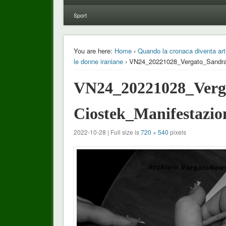
Sport
You are here:
Home
›
Quando la cronaca diventa arte
le donne iraniane
› VN24_20221028_Vergato_Sandra
VN24_20221028_Verg
Ciostek_Manifestazio
2022-10-28 | Full size is
720 × 540
pixels