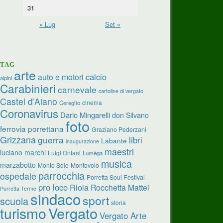
31
« Lug
Set »
TAG
arte
calcio
auto e motori
alpini
Carabinieri
carnevale
cartoline di vergato
Castel d’Aiano
cinema
Cereglio
Coronavirus
Dario Mingarelli
don Silvano
foto
ferrovia porrettana
Graziano Pederzani
Grizzana
guerra
libri
Labante
inaugurazione
maestri
luciano marchi
Luigi Ontani
Lumèga
musica
marzabotto
Monte Sole
Montovolo
parrocchia
ospedale
Porretta Soul Festival
pro loco
Riola
Rocchetta Mattei
Porretta Terme
sindaco
sport
scuola
storia
turismo
Vergato
Vergato Arte