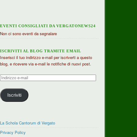
EVENTI CONSIGLIATI DA VERGATONEWS24
Non ci sono eventi da segnalare
ISCRIVITI AL BLOG TRAMITE EMAIL
Inserisci il tuo indirizzo e-mail per iscriverti a questo
blog, e ricevere via e-mail le notifiche di nuovi post.
Indirizzo
e-
mail
Iscriviti
La Schola Cantorum di Vergato
Privacy Policy