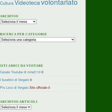
volontariato
Videoteca
Cultura
ARCHIVIO
Archivio
RICERCA PER CATEGORIE
Ricerca
per
categorie
SITI AMICI DA VISITARE
Canale Youtube di mire2110
0
I burattini di Vergato
0
Pro Loco di Vergato
Sito ufficiale 0
ARCHIVIO ARTICOLI
Archivio
articoli