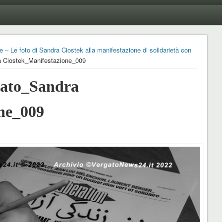
 – Le foto di Sandra Ciostek alla manifestazione di solidarietà con
 Ciostek_Manifestazione_009
ato_Sandra
ne_009