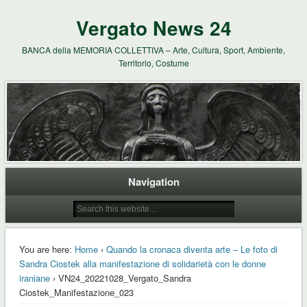
Vergato News 24
BANCA della MEMORIA COLLETTIVA – Arte, Cultura, Sport, Ambiente,
Territorio, Costume
Navigation
You are here:
Home
›
Quando la cronaca diventa arte – Le foto di
Sandra Ciostek alla manifestazione di solidarietà con le donne
iraniane
› VN24_20221028_Vergato_Sandra
Ciostek_Manifestazione_023