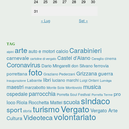
24
25
26
27
28
29
30
31
« Lug
Set »
TAG
arte
Carabinieri
calcio
auto e motori
alpini
carnevale
Castel d’Aiano
cinema
Cereglio
cartoline di vergato
Coronavirus
ferrovia
Dario Mingarelli
don Silvano
foto
Grizzana
guerra
porrettana
Graziano Pederzani
libri
luciano marchi
Labante
Luigi Ontani
Lumèga
inaugurazione
musica
maestri
marzabotto
Monte Sole
Montovolo
parrocchia
ospedale
pro
Porretta Soul Festival
Porretta Terme
sindaco
scuola
loco
Riola
Rocchetta Mattei
turismo
Vergato
sport
Vergato Arte
storia
volontariato
Videoteca
Cultura