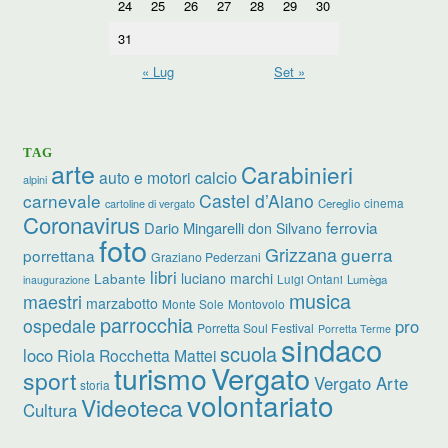
24
25
26
27
28
29
30
31
« Lug
Set »
TAG
arte
Carabinieri
calcio
auto e motori
alpini
carnevale
Castel d’Aiano
cinema
Cereglio
cartoline di vergato
Coronavirus
ferrovia
Dario Mingarelli
don Silvano
foto
Grizzana
guerra
porrettana
Graziano Pederzani
libri
luciano marchi
Labante
Luigi Ontani
Lumèga
inaugurazione
musica
maestri
marzabotto
Monte Sole
Montovolo
parrocchia
ospedale
pro
Porretta Soul Festival
Porretta Terme
sindaco
scuola
loco
Riola
Rocchetta Mattei
turismo
Vergato
sport
Vergato Arte
storia
volontariato
Videoteca
Cultura