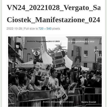
VN24_20221028_Vergato_San
Ciostek_Manifestazione_024
2022-10-28 | Full size is
720 × 540
pixels