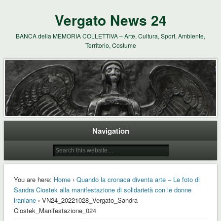
Vergato News 24
BANCA della MEMORIA COLLETTIVA – Arte, Cultura, Sport, Ambiente,
Territorio, Costume
Navigation
You are here:
Home
›
Quando la cronaca diventa arte – Le foto di
Sandra Ciostek alla manifestazione di solidarietà con le donne
iraniane
› VN24_20221028_Vergato_Sandra
Ciostek_Manifestazione_024